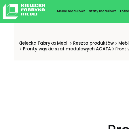
Meble modułowe
Szafy modułowe
Łóżk
Kielecka Fabryka Mebli
Reszta produktów
Mebl
Fronty wąskie szaf modułowych AGATA
Front 