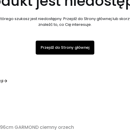
dukt jest niedost
tórego szukasz jest niedostępny. Przejdź do Strony głównej lub skorzy
znaleźć to, co Cię interesuje.
Przejdź do Strony głównej
ji
mi 96cm GARMOND ciemny orzech