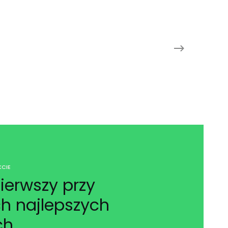
CIE
ierwszy przy
h najlepszych
ch