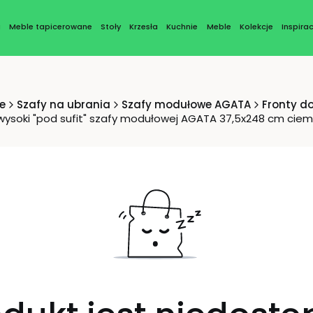
a
Meble tapicerowane
Stoły
Krzesła
Kuchnie
Meble
Kolekcje
Inspirac
e
Szafy na ubrania
Szafy modułowe AGATA
Fronty d
wysoki "pod sufit" szafy modułowej AGATA 37,5x248 cm ciemny