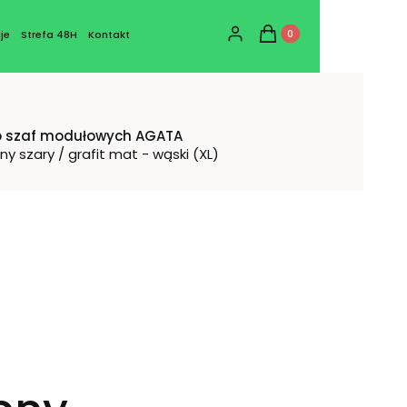
Produkty w koszyku: 0
Zaloguj się
Koszyk
je
Strefa 48H
Kontakt
o szaf modułowych AGATA
 szary / grafit mat - wąski (XL)