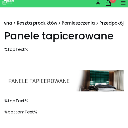
Produkty w
Zaloguj się
Koszyk
Me
łówna
Reszta produktów
Pomieszczenia
Przedpokój
Panele tapicerowane
%topText%
%topText%
%bottomText%