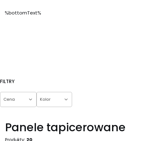
%bottomText%
FILTRY
Cena
Kolor
Koniec filtrów
Panele tapicerowane
Produkty:
20