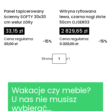
OKAZJA
OKAZJA
Panel tapicerowany
Witryna ryflowana
ścienny SOFTY 30x30
lewa, czarna nogi złote
cm welur żółty
50cm OJSER03
33,15 zł
2 829,65 zł
Cena regularna:
Cena regularna:
-15%
-15%
39,00 zł
3 329,00 zł
Strona
z 1
Wakacje czy meble?
U nas nie musisz
wybierać...