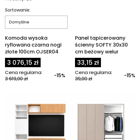
Lista produktów
Sortowanie:
Domyślne
OKAZJA
OKAZJA
Komoda wysoka
Panel tapicerowany
ryflowana czarna nogi
ścienny SOFTY 30x30
złote 100cm OJSER04
cm beżowy welur
3 076,15 zł
33,15 zł
Cena regularna:
Cena regularna:
-15%
-15%
3 619,00 zł
39,00 zł