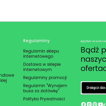
Regulaminy
BĄDŹMY W KONTAK
Bądź p
Regulamin sklepu
internetowego
naszyc
Dostawa w sklepie
oferta
internetowym
andlowe
Regulaminy promocji
kiej
Regulamin "Wynajem
Twój adres
Dołącz do
busa za złotówkę"
Polityka Prywatności