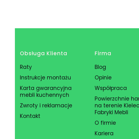
Linki w stopce
Obsługa Klienta
Firma
Raty
Blog
Instrukcje montażu
Opinie
Karta gwarancyjna
Współpraca
mebli kuchennych
Powierzchnie h
Zwroty i reklamacje
na terenie Kielec
Fabryki Mebli
Kontakt
O firmie
Kariera