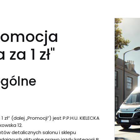
romocja
za 1 zł"
ogólne
ł” (dalej „Promocji”) jest P.P.H.U. KIELECKA
kowska 12.
ntów detalicznych salonu i sklepu
iadających aktualne prawo jazdy kategorii B.