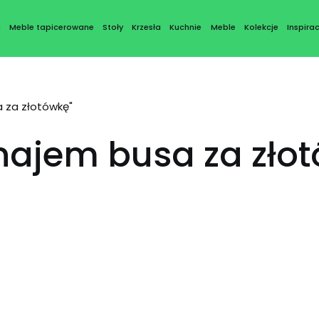
a
Meble tapicerowane
Stoły
Krzesła
Kuchnie
Meble
Kolekcje
Inspirac
 za złotówkę"
ajem busa za złot