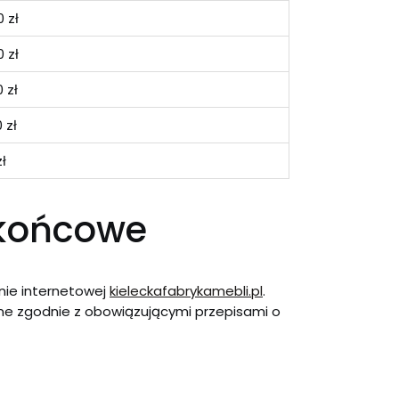
 zł
 zł
 zł
 zł
zł
 końcowe
onie internetowej
kieleckafabrykamebli.pl
.
e zgodnie z obowiązującymi przepisami o