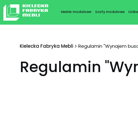
Meble modułowe
Szafy modułowe
Łóżk
Kielecka Fabryka Mebli
Regulamin "Wynajem busa
Regulamin "Wyn