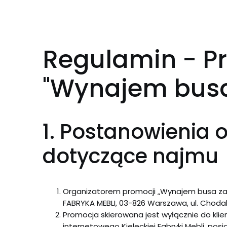
Regulamin - P
"Wynajem busa 
1. Postanowienia 
dotyczące najmu
Organizatorem promocji „Wynajem busa za 1 z
FABRYKA MEBLI, 03-826 Warszawa, ul. Choda
Promocja skierowana jest wyłącznie do klie
internetowego Kieleckiej Fabryki Mebli, pos