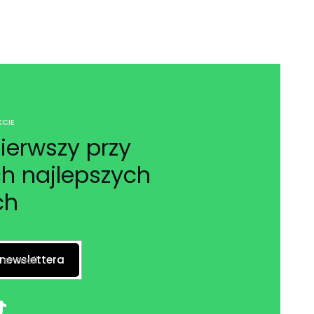
CIE
ierwszy przy
h najlepszych
ch
 e-mail
 newslettera