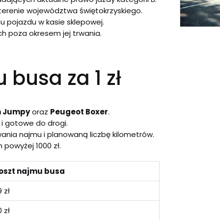
terenie województwa świętokrzyskiego.
pojazdu w kasie sklepowej.
h poza okresem jej trwania.
 busa za 1 zł
n Jumpy
oraz
Peugeot Boxer
.
i gotowe do drogi.
ania najmu i planowaną liczbę kilometrów.
 powyżej 1000 zł.
oszt najmu busa
 zł
 zł