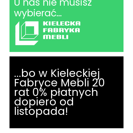
U nas nie musisz
wybierać...
...bo w Kieleckiej
Fabryce Mebli 20
rat 0% płatnych
dopiero od
listopada!