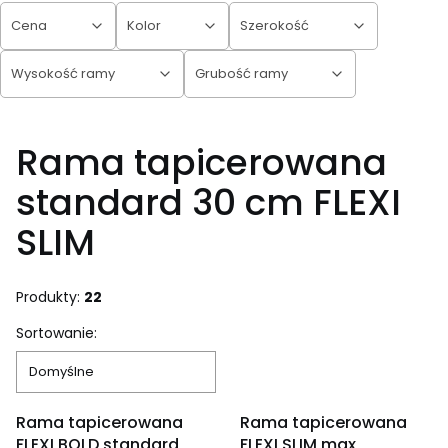
Cena
Kolor
Szerokość
Wysokość ramy
Grubość ramy
Koniec filtrów
Rama tapicerowana
standard 30 cm FLEXI
SLIM
Produkty:
22
Lista produktów
Sortowanie:
Domyślne
OKAZJA
OKAZJA
Rama tapicerowana
Rama tapicerowana
FLEXI BOLD standard
FLEXI SLIM max