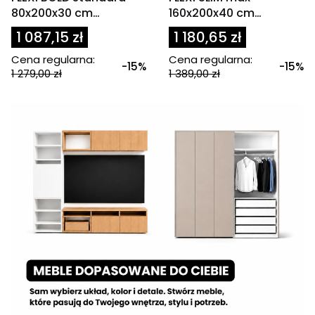
80x200x30 cm
160x200x40 cm
granatowa
oliwkowa / zielona
1 087,15 zł
1 180,65 zł
Cena regularna:
Cena regularna:
-15%
-15%
1 279,00 zł
1 389,00 zł