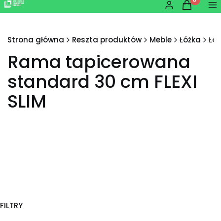
Produkty w
Zaloguj się
Koszyk
Me
Strona główna
Reszta produktów
Meble
Łóżka
Łó
Rama tapicerowana
standard 30 cm FLEXI
SLIM
FILTRY