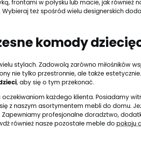
tyką, frontami w połysku lub macie, jak równie
h. Wybieraj też spośród wielu designerskich doda
zesne komody dziecięc
ielu stylach. Zadowolą zarówno miłośników ws
zony nie tylko przestronnie, ale także estetyczn
zieci
, aby się o tym przekonać.
 oczekiwaniom każdego klienta. Posiadamy witr
ię z naszym asortymentem mebli do domu. Jeże
mi. Zapewniamy profesjonalne doradztwo, dodat
wdź również nasze pozostałe meble do
pokoju 