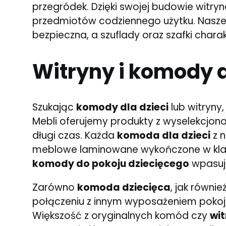
przegródek. Dzięki swojej budowie wit
przedmiotów codziennego użytku. Nasze m
bezpieczna, a szuflady oraz szafki chara
Witryny i komody d
Szukając
komody dla dzieci
lub witryny,
Mebli oferujemy produkty z wyselekcjon
długi czas. Każda
komoda dla dzieci
z n
meblowe laminowane wykończone w klasy
komody do pokoju dziecięcego
wpasują
Zarówno
komoda dziecięca
, jak równie
połączeniu z innym wyposażeniem pokoju 
Większość z oryginalnych komód czy
wit