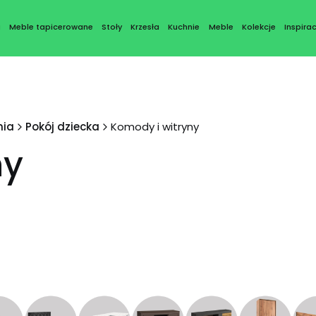
a
Meble tapicerowane
Stoły
Krzesła
Kuchnie
Meble
Kolekcje
Inspirac
nia
Pokój dziecka
Komody i witryny
ny