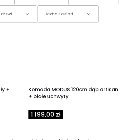
 drzwi
Liczba szuflad
ły +
Komoda MODUS 120cm dąb artisan
+ białe uchwyty
Cena
1 199,00 zł
Powiadom mnie o dostępności
OKAZJA