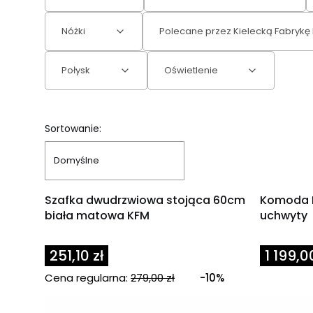
Nóżki
Polecane przez Kielecką Fabrykę 
Połysk
Oświetlenie
Koniec filtrów
Lista produktów
Sortowanie:
Domyślne
OKAZJA
Szafka dwudrzwiowa stojąca 60cm
Komoda M
biała matowa KFM
uchwyty
Cena
251,10 zł
1 199,0
Cena regularna:
279,00 zł
-10%