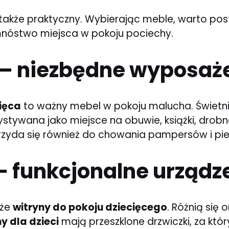
le także praktyczny. Wybierając meble, warto p
 mnóstwo miejsca w pokoju pociechy.
 – niezbędne wyposaż
ięca
to ważny mebel w pokoju malucha. Świetn
zystywana jako miejsce na obuwie, książki, drobn
rzyda się również do chowania pampersów i pi
– funkcjonalne urządz
kże
witryny do pokoju dziecięcego
. Różnią się 
y dla dzieci
mają przeszklone drzwiczki, za któr