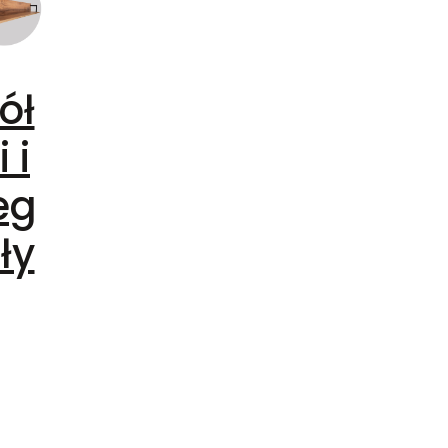
ół
i i
eg
ły