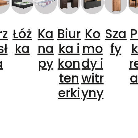
rz
Łóż
Ka
Biur
Ko
Sza
P
sł
ka
na
ka i
mo
fy
k
a
py
kon
dy i
r
ten
witr
a
erki
yny