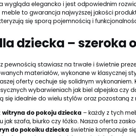
ryna wygląda elegancko i jest odpowiednim roz
eble to gwarancja najwyższej jakości produktów
kteryzują się sporą pojemnością i funkcjonalnośc
la dziecka – szeroka o
 z pewnością stawiasz na trwałe i świetnie prez
owanych materiałów, wykonane w klasycznej sty
aszej oferty cechuje się solidnym wykonaniem.
cznych wybarwieniach jak biel alpejska czy d
 się idealnie do wielu stylów oraz pozostaną z 
ż
witryna do pokoju dziecka
– każdy z tych me
jak szafa, biurko czy łóżko. Nasza oferta zas
ryn do pokoiku dziecka
świetnie komponuje się