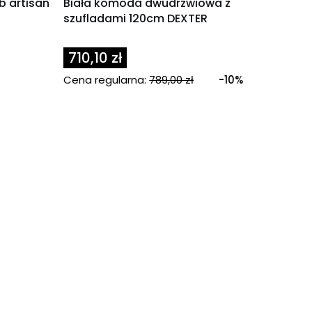
 artisan
Biała komoda dwudrzwiowa z
szufladami 120cm DEXTER
710,10 zł
Cena regularna:
789,00 zł
-10%
ności