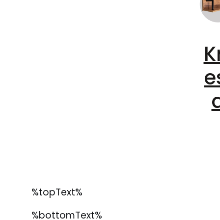
K
e
%topText%
%bottomText%