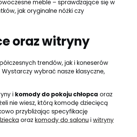
ż nowoczesne meble – sprawdzające się w
tków, jak oryginalne nóżki czy
e oraz witryny
półczesnych trendów, jak i koneserów
ie. Wystarczy wybrać nasze klasyczne,
yny i
komody do pokoju chłopca
oraz
li nie wiesz, którą komodę dziecięcą
kowo przybliżając specyfikację
dziecka
oraz
komody do salonu
i
witryny