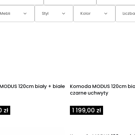
Mebli
Styl
Kolor
Liczba
ODUS 120cm biały + białe
Komoda MODUS 120cm bia
czarne uchwyty
Cena
0 zł
1 199,00 zł