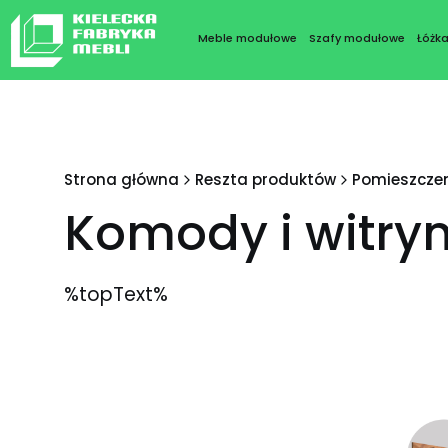
Meble modułowe
Szafy modułowe
Łóżk
Strona główna
Reszta produktów
Pomieszcze
Komody i witry
%topText%