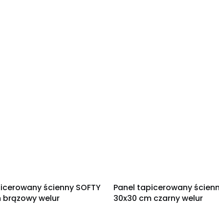
picerowany ścienny SOFTY
Panel tapicerowany ścien
 brązowy welur
30x30 cm czarny welur