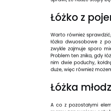
Łóżko z poj
Warto również sprawdzić
łóżka dwuosobowe z poj
zwykle zajmuje sporo mi
Problem ten znika, gdy ł
nim dwie poduchy, kołdrę
duże, więc również może
Łóżka młodz
A co z pozostałymi elem