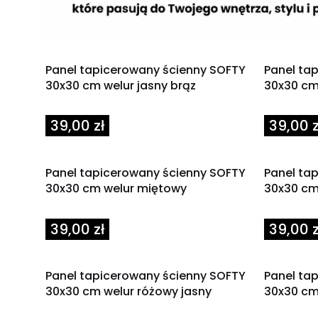
Panel tapicerowany ścienny SOFTY
Panel ta
30x30 cm welur jasny brąz
30x30 cm
Cena
Cena
39,00 zł
39,00 z
Panel tapicerowany ścienny SOFTY
Panel ta
30x30 cm welur miętowy
30x30 cm
Cena
Cena
39,00 zł
39,00 z
Panel tapicerowany ścienny SOFTY
Panel ta
30x30 cm welur różowy jasny
30x30 cm