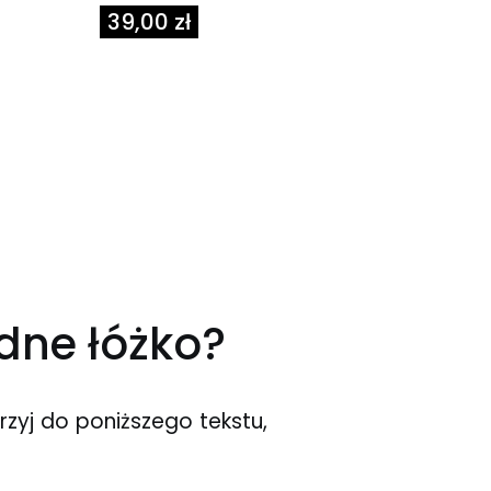
Cena
39,00 zł
idne łóżko?
rzyj do poniższego tekstu,