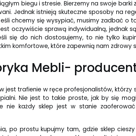
iągłym biegu i stresie. Bierzemy na swoje bark
ni. Jednak istnieją skuteczne sposoby na rege
Jeśli chcemy się wysypiać, musimy zadbać o t
est oczywiście sprawą indywidualną, jednak s
śli się do nich dostosujemy, to nie tylko ku
ystkim komfortowe, które zapewnią nam zdrowy s
bryka Mebli- producent
jest trafienie w ręce profesjonalistów, którzy
ialni. Nie jest to takie proste, jak by się m
le nie każdy sklep jest w stanie zaoferow
ia, po prostu kupujmy tam, gdzie sklep cieszy