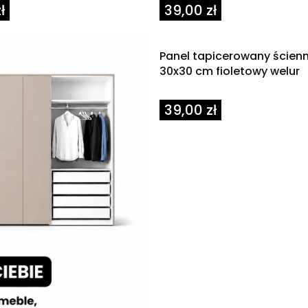
Cena
ł
39,00 zł
Panel tapicerowany ścien
30x30 cm fioletowy welur
Cena
39,00 zł