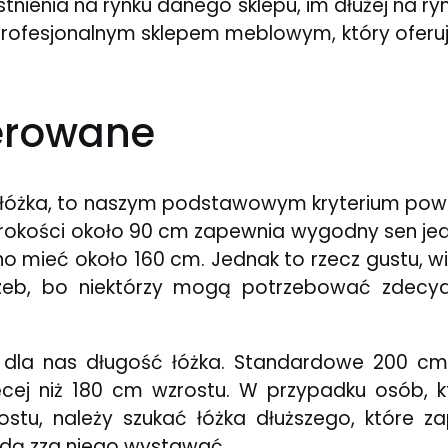
tnienia na rynku danego sklepu, im dłużej na r
rofesjonalnym sklepem meblowym, który oferuj
erowane
r łóżka, to naszym podstawowym kryterium powi
szerokości około 90 cm zapewnia wygodny sen je
o mieć około 160 cm. Jednak to rzecz gustu, w
eb, bo niektórzy mogą potrzebować zdecyd
 dla nas długość łóżka. Standardowe 200 cm
ęcej niż 180 cm wzrostu. W przypadku osób,
stu, należy szukać łóżka dłuższego, które z
ędą zza niego wystawać.