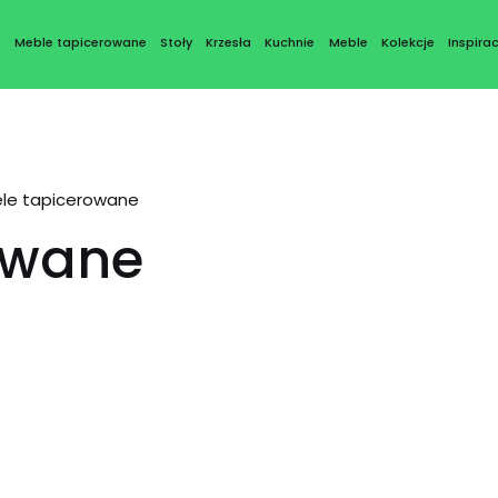
a
Meble tapicerowane
Stoły
Krzesła
Kuchnie
Meble
Kolekcje
Inspirac
le tapicerowane
owane