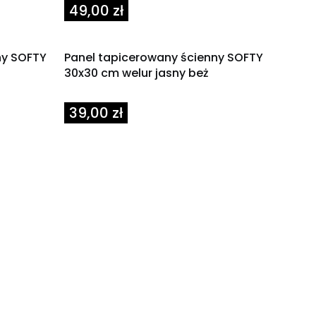
Cena
49,00 zł
ny SOFTY
Panel tapicerowany ścienny SOFTY
30x30 cm welur jasny beż
Cena
39,00 zł