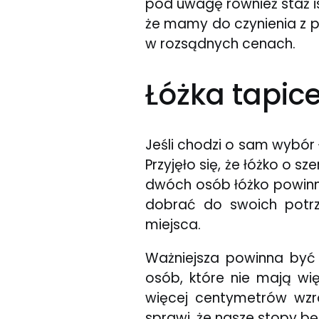
pod uwagę również staż is
że mamy do czynienia z p
w rozsądnych cenach.
Łóżka tapic
Jeśli chodzi o sam wybó
Przyjęło się, że łóżko o 
dwóch osób łóżko powinn
dobrać do swoich potrz
miejsca.
Ważniejsza powinna być
osób, które nie mają wi
więcej centymetrów wzro
sprawi, że nasze stopy b