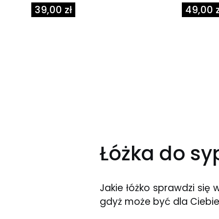
Cena
Cena
39,00 zł
49,00 z
Łóżka do syp
Jakie łóżko sprawdzi się 
gdyż może być dla Ciebie