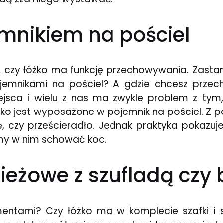
emnikiem na pościel
, czy łóżko ma funkcję przechowywania. Zasta
emnikami na pościel? A gdzie chcesz przec
ejsca i wielu z nas ma zwykle problem z tym
óżko jest wyposażone w pojemnik na pościel. 
, czy prześcieradło. Jednak praktyka pokazuje
my w nim schować koc.
ieżowe z szufladą czy 
entami? Czy łóżko ma w komplecie szafki i st