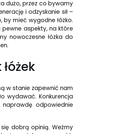
i za dużo, przez co bywamy
nerację i odzyskanie sił –
o, by mieć wygodne łóżko.
ą pewne aspekty, na które
pimy nowoczesne łóżka do
en.
 łóżek
 są w stanie zapewnić nam
ogło wydawać. Konkurencja
ać naprawdę odpowiednie
 się dobrą opinią. Weźmy