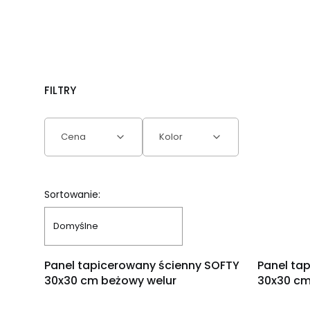
FILTRY
Cena
Kolor
Koniec filtrów
Lista produktów
Sortowanie:
Domyślne
Panel tapicerowany ścienny SOFTY
Panel ta
30x30 cm beżowy welur
30x30 cm