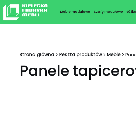
Meble modułowe
Szafy modułowe
Łóżk
Strona główna
Reszta produktów
Meble
Pane
Panele tapicer