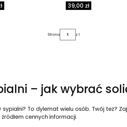
Cena
ł
39,00 zł
Strona
z 1
ialni – jak wybrać sol
w sypialni? To dylemat wielu osób. Twój też? Zaj
 źródłem cennych informacji.