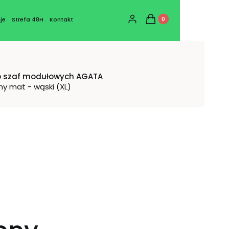
Produkty w koszyku: 0
Zaloguj się
Koszyk
je
Strefa 48H
Kontakt
o szaf modułowych AGATA
ny mat - wąski (XL)