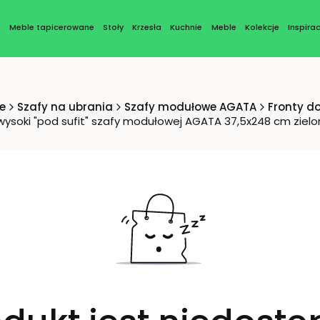
a
Meble tapicerowane
Stoły
Krzesła
Kuchnie
Meble
Kolekcje
Inspirac
e
Szafy na ubrania
Szafy modułowe AGATA
Fronty d
wysoki "pod sufit" szafy modułowej AGATA 37,5x248 cm zielo