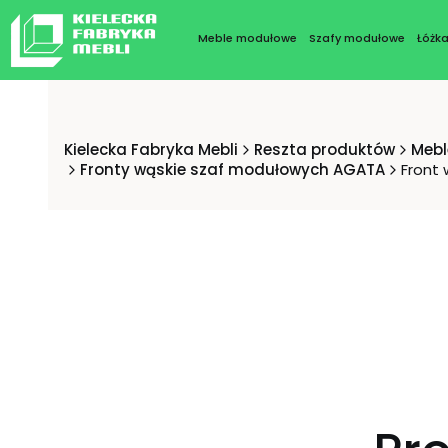
Meble modułowe
Szafy modułowe
Łóżk
Kielecka Fabryka Mebli
Reszta produktów
Mebl
Fronty wąskie szaf modułowych AGATA
Front 