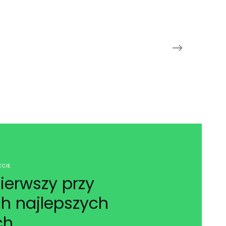
CIE
ierwszy przy
h najlepszych
ch