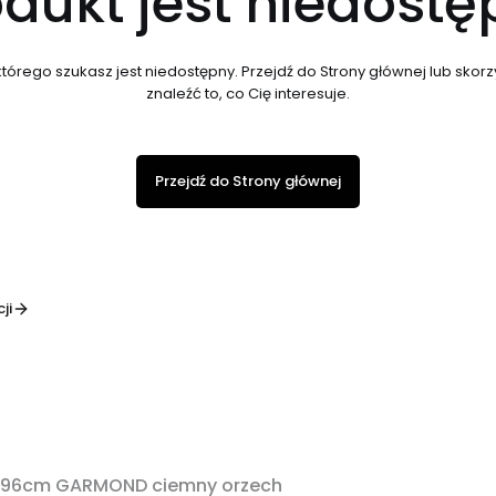
dukt jest niedost
tórego szukasz jest niedostępny. Przejdź do Strony głównej lub skorzy
znaleźć to, co Cię interesuje.
Przejdź do Strony głównej
ji
mi 96cm GARMOND ciemny orzech