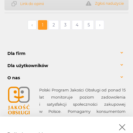
Zgłoś nadużycie
Link do opinii
‹
1
2
3
4
5
›
Dla firm
Dla użytkowników
O nas
Polski Program Jakości Obsługi od ponad 15
lat monitoruje poziom zadowolenia
i satysfakcji społeczności zakupowej
w Polsce. Pomagamy konsumentom
w wyborze firm spełniających ich
oczekiwania, a firmom - w poprawie jakości
obsługi.