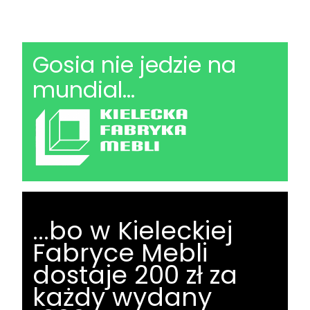
Gosia nie jedzie na
mundial...
...bo w Kieleckiej
Fabryce Mebli
dostaje 200 zł za
każdy wydany