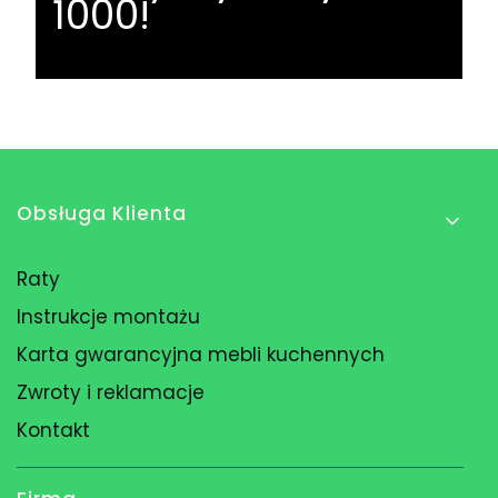
1000!
Linki w stopce
Obsługa Klienta
Raty
Instrukcje montażu
Karta gwarancyjna mebli kuchennych
Zwroty i reklamacje
Kontakt