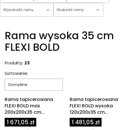
Wysokość ramy
Grubość ramy
Koniec filtrów
Rama wysoka 35 cm
FLEXI BOLD
Produkty:
23
Lista produktów
Sortowanie:
Domyślne
OKAZJA
OKAZJA
Rama tapicerowana
Rama tapicerowana
FLEXI BOLD max
FLEXI BOLD wysoka
200x200x35 cm
120x200x35 cm
oliwkowa / zielona
granatowa
1 671,05 zł
1 481,05 zł