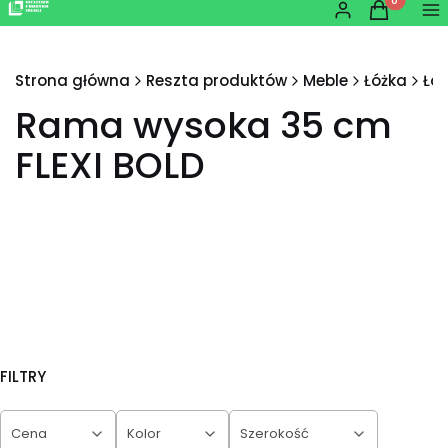
Produkty w
Zaloguj się
Koszyk
Me
Strona główna
Reszta produktów
Meble
Łóżka
Łó
Rama wysoka 35 cm
FLEXI BOLD
FILTRY
Cena
Kolor
Szerokość