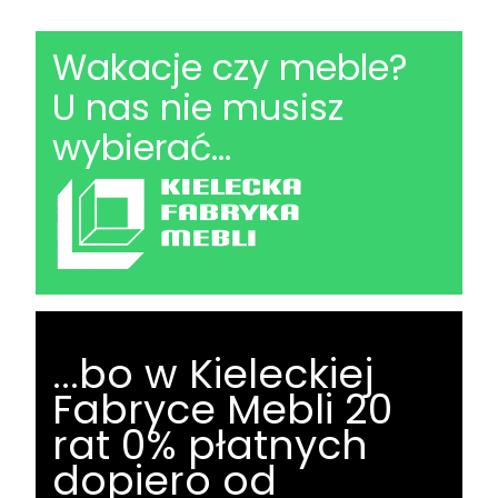
Wakacje czy meble?
U nas nie musisz
wybierać...
...bo w Kieleckiej
Fabryce Mebli 20
rat 0% płatnych
dopiero od