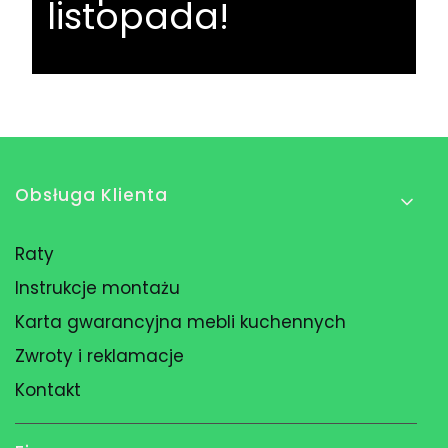
listopada!
Linki w stopce
Obsługa Klienta
Raty
Instrukcje montażu
Karta gwarancyjna mebli kuchennych
Zwroty i reklamacje
Kontakt