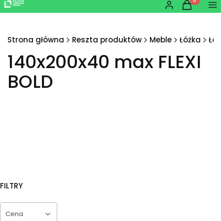
Produkty w
Zaloguj się
Koszyk
Me
Strona główna
Reszta produktów
Meble
Łóżka
Łó
140x200x40 max FLEXI
BOLD
FILTRY
Cena