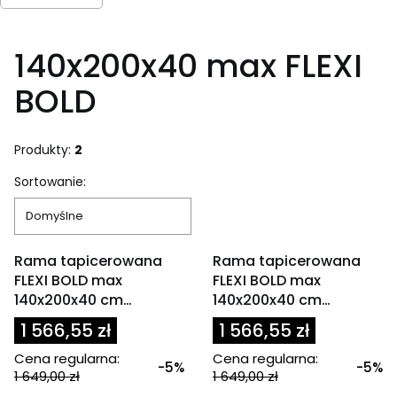
Koniec filtrów
140x200x40 max FLEXI
BOLD
Produkty:
2
Lista produktów
Sortowanie:
Domyślne
OKAZJA
OKAZJA
Rama tapicerowana
Rama tapicerowana
FLEXI BOLD max
FLEXI BOLD max
140x200x40 cm
140x200x40 cm
granatowa
oliwkowa / zielona
1 566,55 zł
1 566,55 zł
Cena regularna:
Cena regularna:
-5%
-5%
1 649,00 zł
1 649,00 zł