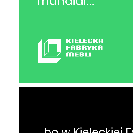
mundial...
...bo w Kieleckiej