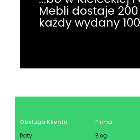
Mebli dostaje 200 
każdy wydany 100
Linki w stopce
Obsługa Klienta
Firma
Raty
Blog