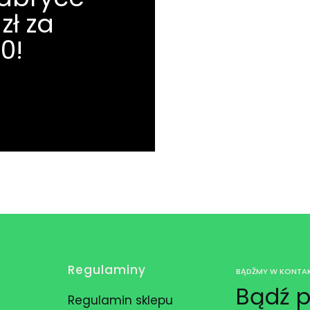
zł za
0!
Regulaminy
BĄDŹMY W KONTAK
Bądź p
Regulamin sklepu