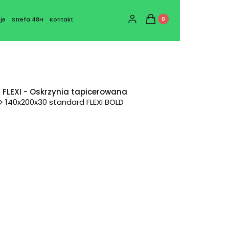
Produkty w koszyku: 0
Zaloguj się
Koszyk
je
Strefa 48H
Kontakt
FLEXI - Oskrzynia tapicerowana
140x200x30 standard FLEXI BOLD