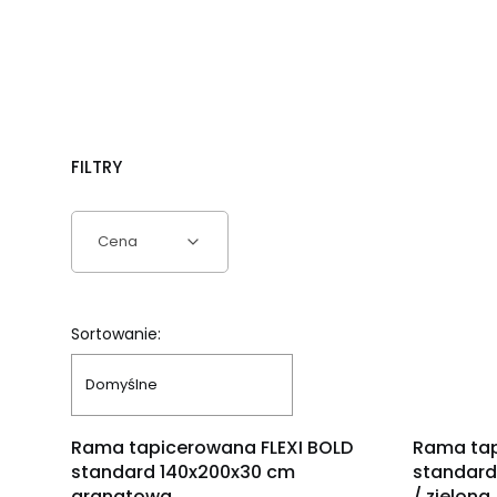
FILTRY
Cena
Koniec filtrów
Lista produktów
Sortowanie:
Domyślne
OKAZJA
OKAZJA
Rama tapicerowana FLEXI BOLD
Rama tap
standard 140x200x30 cm
standard
granatowa
/ zielona