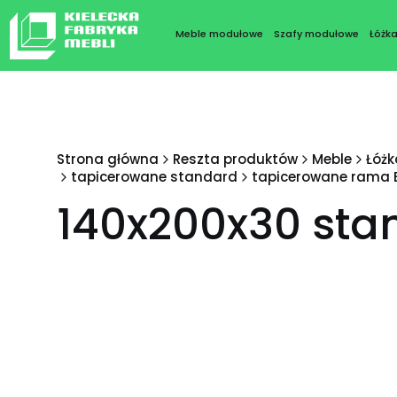
Meble modułowe
Szafy modułowe
Łóżk
Strona główna
Reszta produktów
Meble
Łóżk
tapicerowane standard
tapicerowane rama B
140x200x30 sta