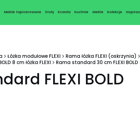
a
Meble tapicerowane
Stoły
Krzesła
Kuchnie
Meble
Kolekcje
Inspirac
a
Łóżka modułowe FLEXI
Rama łóżka FLEXI (oskrzynia)
OLD 8 cm łóżka FLEXI
Rama standard 30 cm FLEXI BOLD
ndard FLEXI BOLD