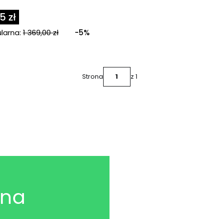
5 zł
larna:
1 369,00 zł
-5%
Strona
z 1
 na