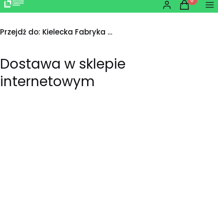
Produkty w
Zaloguj się
Koszyk
Me
Przejdź do:
Kielecka Fabryka Mebli
Dostawa w sklepie
internetowym