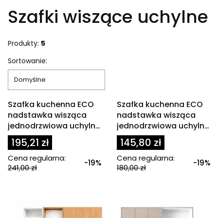
Szafki wiszące uchylne
Produkty:
5
Lista produktów
Sortowanie:
Domyślne
OKAZJA
OKAZJA
Szafka kuchenna ECO
Szafka kuchenna ECO
nadstawka wisząca
nadstawka wisząca
jednodrzwiowa uchylna
jednodrzwiowa uchylna
40 cm
45 cm
195,21 zł
145,80 zł
Cena regularna:
Cena regularna:
-19%
-19%
241,00 zł
180,00 zł