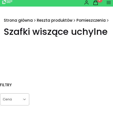
Produkty w
Zaloguj się
Koszyk
Me
Strona główna
Reszta produktów
Pomieszczenia
K
Szafki wiszące uchylne
FILTRY
Cena
Koniec filtrów