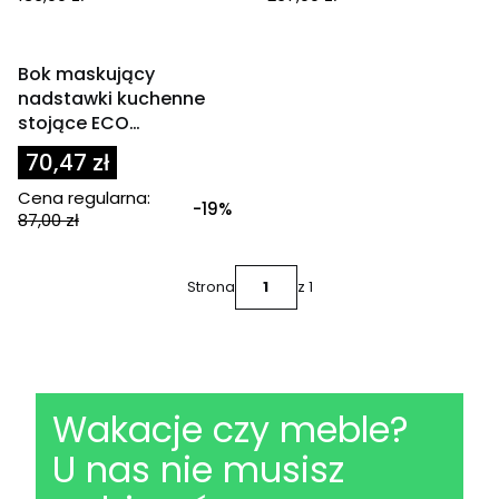
OKAZJA
Bok maskujący
nadstawki kuchenne
stojące ECO
maskownica 58x36 cm
70,47 zł
Cena regularna:
-19%
87,00 zł
Strona
z 1
Wakacje czy meble?
U nas nie musisz