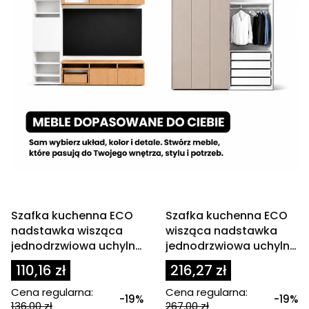
OKAZJA
OKAZJA
Szafka kuchenna ECO
Szafka kuchenna ECO
nadstawka wisząca
wisząca nadstawka
jednodrzwiowa uchylna
jednodrzwiowa uchylna
głęboka 45 cm
60 cm
110,16 zł
216,27 zł
Cena regularna:
Cena regularna:
-19%
-19%
136,00 zł
267,00 zł