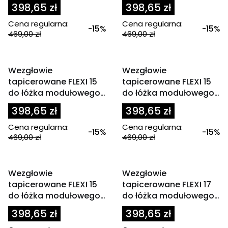
80x200 cm zagłówek
80x200 cm zagłówek
398,65 zł
398,65 zł
jodełka jasny popiel
jodełka oliwkowy
Cena regularna:
Cena regularna:
-15%
-15%
469,00 zł
469,00 zł
OKAZJA
OKAZJA
Wezgłowie
Wezgłowie
tapicerowane FLEXI 15
tapicerowane FLEXI 15
do łóżka modułowego
do łóżka modułowego
80x200 cm zagłówek
80x200 cm zagłówek
398,65 zł
398,65 zł
jodełka różowy
jodełka szare
Cena regularna:
Cena regularna:
-15%
-15%
469,00 zł
469,00 zł
OKAZJA
OKAZJA
Wezgłowie
Wezgłowie
tapicerowane FLEXI 15
tapicerowane FLEXI 17
do łóżka modułowego
do łóżka modułowego
80x200 cm zagłówek
80x200 cm szare
398,65 zł
398,65 zł
jodełka zielony