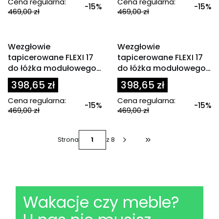
Cena regularna:
Cena regularna:
-15%
-15%
469,00 zł
469,00 zł
OKAZJA
OKAZJA
Wezgłowie
Wezgłowie
tapicerowane FLEXI 17
tapicerowane FLEXI 17
do łóżka modułowego
do łóżka modułowego
80x200 cm zagłówek
80x200 cm zagłówek
398,65 zł
398,65 zł
promienie brązowy
promienie czarny
Cena regularna:
Cena regularna:
-15%
-15%
469,00 zł
469,00 zł
Strona
z 8
Przejdź do ostatniej s
Wakacje czy meble?