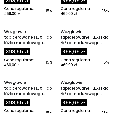
398,65 zł
398,65 zł
zielony / oliwkowy
Cena regularna:
Cena regularna:
-15%
-15%
469,00 zł
469,00 zł
OKAZJA
OKAZJA
Wezgłowie
Wezgłowie
tapicerowane FLEXI 1 do
tapicerowane FLEXI 1 do
łóżka modułowego
łóżka modułowego
90x200 cm jasny beż
90x200 cm jasny brąz
398,65 zł
398,65 zł
Cena regularna:
Cena regularna:
-15%
-15%
469,00 zł
469,00 zł
OKAZJA
OKAZJA
Wezgłowie
Wezgłowie
tapicerowane FLEXI 1 do
tapicerowane FLEXI 1 do
łóżka modułowego
łóżka modułowego
90x200 cm jasny szary
90x200 cm zagłówek
398,65 zł
398,65 zł
beżowy
Cena regularna:
Cena regularna: