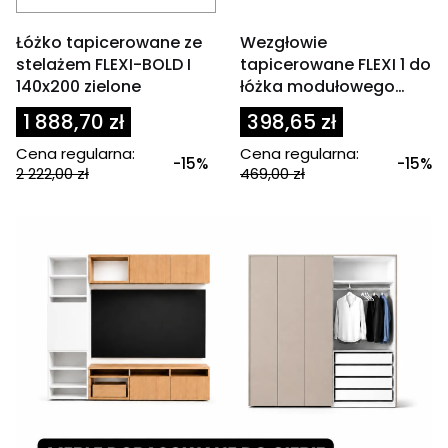
OKAZJA
OKAZJA
Łóżko tapicerowane ze
Wezgłowie
stelażem FLEXI-BOLD I
tapicerowane FLEXI 1 do
140x200 zielone
łóżka modułowego
80x200 cm brąz
1 888,70 zł
398,65 zł
Cena regularna:
Cena regularna:
-15%
-15%
2 222,00 zł
469,00 zł