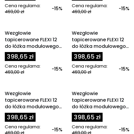
Cena regularna:
Cena regularna:
-15%
-15%
469,00 zł
469,00 zł
OKAZJA
OKAZJA
Wezgłowie
Wezgłowie
tapicerowane FLEXI 12
tapicerowane FLEXI 12
do łóżka modułowego
do łóżka modułowego
80x200 cm zagłówek
80x200 cm zagłówek
398,65 zł
398,65 zł
linie czarny
linie granatowy
Cena regularna:
Cena regularna:
-15%
-15%
469,00 zł
469,00 zł
OKAZJA
OKAZJA
Wezgłowie
Wezgłowie
tapicerowane FLEXI 12
tapicerowane FLEXI 12
do łóżka modułowego
do łóżka modułowego
80x200 cm zagłówek
80x200 cm zagłówek
398,65 zł
398,65 zł
linie jasny beż
linie jasny brąz
Cena regularna:
Cena regularna:
-15%
-15%
469,00 zł
469,00 zł