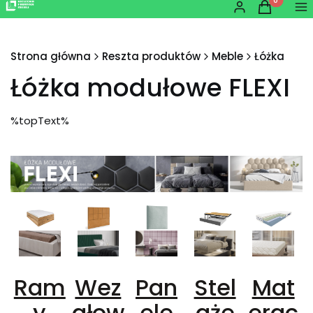
Produkty w
Zaloguj się
Koszyk
Me
Strona główna
Reszta produktów
Meble
Łóżka
Łóżka modułowe FLEXI
%topText%
Ram
Wez
Pan
Stel
Mat
y
głow
ele
aże
erac