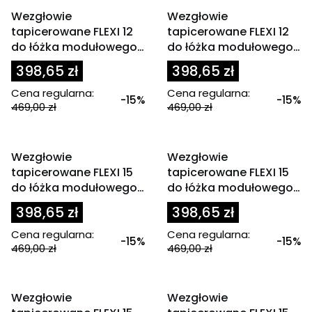
OKAZJA
OKAZJA
Wezgłowie
Wezgłowie
tapicerowane FLEXI 12
tapicerowane FLEXI 12
do łóżka modułowego
do łóżka modułowego
80x200 cm zagłówek
80x200 cm zagłówek
398,65 zł
398,65 zł
linie szary
linie zielony / morski
Cena regularna:
Cena regularna:
-15%
-15%
469,00 zł
469,00 zł
OKAZJA
OKAZJA
Wezgłowie
Wezgłowie
tapicerowane FLEXI 15
tapicerowane FLEXI 15
do łóżka modułowego
do łóżka modułowego
80x200 cm szare
80x200 cm zagłówek
398,65 zł
398,65 zł
jodełka ciemny brąz
Cena regularna:
Cena regularna:
-15%
-15%
469,00 zł
469,00 zł
OKAZJA
OKAZJA
Wezgłowie
Wezgłowie