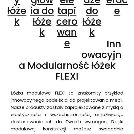
łóże
ia do
tapi
do
e
k
łóże
cero
łóże
k
wan
k
e
Inn
owacyjn
a Modularność łóżek
FLEXI
Łóżka modułowe FLEXI to znakomity przykład
innowacyjnego podejścia do projektowania mebli.
Nasze produkty zostały zaprojektowane z myślą o
elastyczności i wszechstronności, umożliwiając
dostosowanie ich do Twoich wymagań. Dzięki
modułowej konstrukcji możesz swobodnie