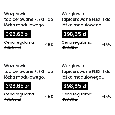
OKAZJA
OKAZJA
Wezgłowie
Wezgłowie
tapicerowane FLEXI 1 do
tapicerowane FLEXI 1 do
łóżka modułowego
łóżka modułowego
80x200 cm zagłówek
80x200 cm zagłówek
398,65 zł
398,65 zł
czerwony
fioletowe
Cena regularna:
Cena regularna:
-15%
-15%
469,00 zł
469,00 zł
OKAZJA
OKAZJA
Wezgłowie
Wezgłowie
tapicerowane FLEXI 1 do
tapicerowane FLEXI 1 do
łóżka modułowego
łóżka modułowego
80x200 cm zagłówek
80x200 cm zagłówek
398,65 zł
398,65 zł
grafit
granatowy
Cena regularna:
Cena regularna:
-15%
-15%
469,00 zł
469,00 zł
OKAZJA
OKAZJA