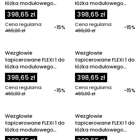
łóżka modułowego
łóżka modułowego
80x200 cm zagłówek
80x200 cm zagłówek
398,65 zł
398,65 zł
różowy
szary
Cena regularna:
Cena regularna:
-15%
-15%
469,00 zł
469,00 zł
OKAZJA
OKAZJA
Wezgłowie
Wezgłowie
tapicerowane FLEXI 1 do
tapicerowane FLEXI 1 do
łóżka modułowego
łóżka modułowego
80x200 cm zagłówek
80x200 cm zagłówek
398,65 zł
398,65 zł
zielony
zielony
Cena regularna:
Cena regularna:
-15%
-15%
469,00 zł
469,00 zł
OKAZJA
OKAZJA
Wezgłowie
Wezgłowie
tapicerowane FLEXI 1 do
tapicerowane FLEXI 1 do
łóżka modułowego
łóżka modułowego
80x200 cm zagłówek
90x200 cm brąz