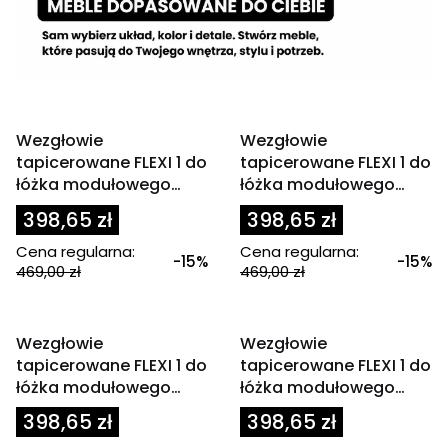
OKAZJA
OKAZJA
Wezgłowie
Wezgłowie
tapicerowane FLEXI 1 do
tapicerowane FLEXI 1 do
łóżka modułowego
łóżka modułowego
80x200 cm jasny beż
80x200 cm jasny brąz
398,65 zł
398,65 zł
Cena regularna:
Cena regularna:
-15%
-15%
469,00 zł
469,00 zł
OKAZJA
OKAZJA
Wezgłowie
Wezgłowie
tapicerowane FLEXI 1 do
tapicerowane FLEXI 1 do
łóżka modułowego
łóżka modułowego
80x200 cm jasny szary
80x200 cm zagłówek
398,65 zł
398,65 zł
beżowy