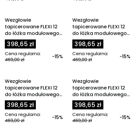
OKAZJA
OKAZJA
Wezgłowie
Wezgłowie
tapicerowane FLEXI 12
tapicerowane FLEXI 12
do łóżka modułowego
do łóżka modułowego
80x200 cm zagłówek
80x200 cm zagłówek
398,65 zł
398,65 zł
linie jasny popiel
linie miodowy
Cena regularna:
Cena regularna:
-15%
-15%
469,00 zł
469,00 zł
OKAZJA
OKAZJA
Wezgłowie
Wezgłowie
tapicerowane FLEXI 12
tapicerowane FLEXI 12
do łóżka modułowego
do łóżka modułowego
80x200 cm zagłówek
80x200 cm zagłówek
398,65 zł
398,65 zł
linie oliwkowy
linie różowy
Cena regularna:
Cena regularna:
-15%
-15%
469,00 zł
469,00 zł