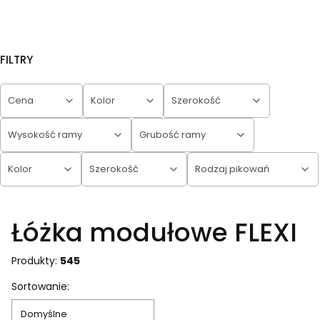
FILTRY
Cena
Kolor
Szerokość
Wysokość ramy
Grubość ramy
Kolor
Szerokość
Rodzaj pikowań
Koniec filtrów
Łóżka modułowe FLEXI
Produkty:
545
Lista produktów
Sortowanie:
Domyślne