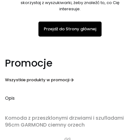
skorzystaj z wyszukiwarki, żeby znaleźć to, co Cię
interesuje.
Przejdź do Strony głównej
Promocje
Wszystkie produkty w promocji
Opis
OKAZJA
Komoda z przeszklonymi drzwiami i szufladami
96cm GARMOND ciemny orzech
GS