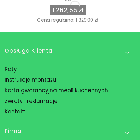
1 262,55 zł
Cena regularna:
1 329,00 zł
Linki w stopce
Obsługa Klienta
Raty
Instrukcje montażu
Karta gwarancyjna mebli kuchennych
Zwroty i reklamacje
Kontakt
Firma