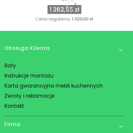
1 262,55 zł
Cena regularna:
1 329,00 zł
Linki w stopce
Obsługa Klienta
Raty
Instrukcje montażu
Karta gwarancyjna mebli kuchennych
Zwroty i reklamacje
Kontakt
Firma