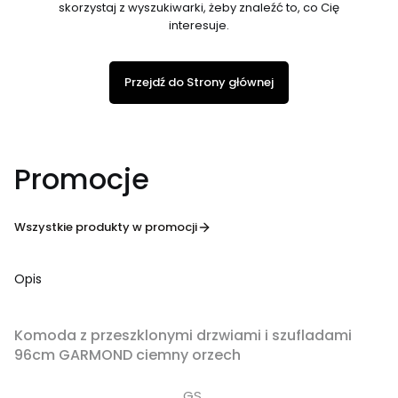
skorzystaj z wyszukiwarki, żeby znaleźć to, co Cię
interesuje.
Przejdź do Strony głównej
Promocje
Wszystkie produkty w promocji
Opis
OKAZJA
Komoda z przeszklonymi drzwiami i szufladami
96cm GARMOND ciemny orzech
GS