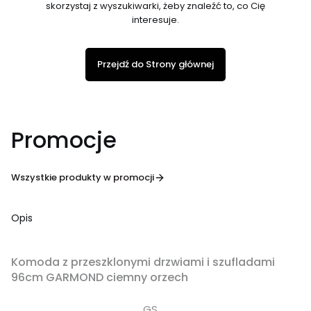
skorzystaj z wyszukiwarki, żeby znaleźć to, co Cię
interesuje.
Przejdź do Strony głównej
Promocje
Wszystkie produkty w promocji
Opis
OKAZJA
Komoda z przeszklonymi drzwiami i szufladami
96cm GARMOND ciemny orzech
GS