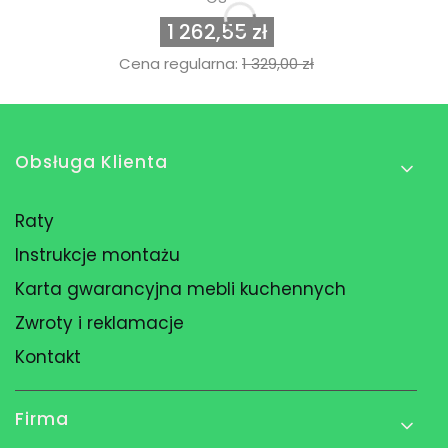
1 262,55 zł
Cena regularna:
1 329,00 zł
Linki w stopce
Obsługa Klienta
Raty
Instrukcje montażu
Karta gwarancyjna mebli kuchennych
Zwroty i reklamacje
Kontakt
Firma