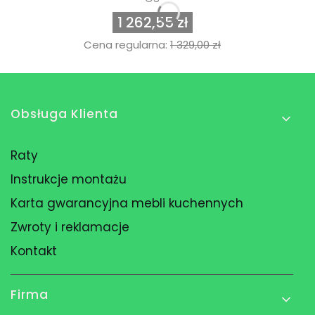
1 262,55 zł
Cena regularna:
1 329,00 zł
Linki w stopce
Obsługa Klienta
Raty
Instrukcje montażu
Karta gwarancyjna mebli kuchennych
Zwroty i reklamacje
Kontakt
Firma