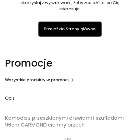
skorzystaj z wyszukiwarki, żeby znaleźć to, co Cię
interesuje.
Przejdź do Strony głównej
Promocje
Wszystkie produkty w promocji
Opis
OKAZJA
Komoda z przeszklonymi drzwiami i szufladami
96cm GARMOND ciemny orzech
GS