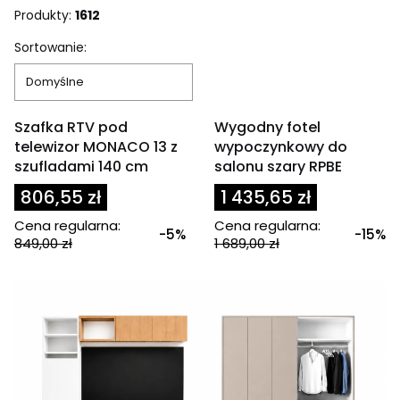
Produkty:
1612
Lista produktów
Sortowanie:
Domyślne
OKAZJA
OKAZJA
Szafka RTV pod
Wygodny fotel
telewizor MONACO 13 z
wypoczynkowy do
szufladami 140 cm
salonu szary RPBE
806,55 zł
1 435,65 zł
Cena regularna:
Cena regularna:
-5%
-15%
849,00 zł
1 689,00 zł