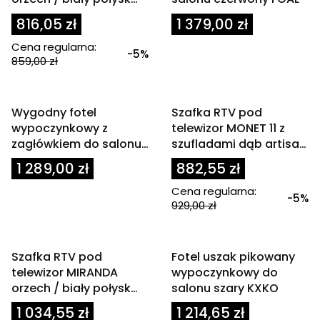
140 cm
Cena
816,05 zł
1 379,00 zł
Cena regularna:
-5%
859,00 zł
Powiadom mnie o
dostępności
OKAZJA
Wygodny fotel
Szafka RTV pod
wypoczynkowy z
telewizor MONET 11 z
zagłówkiem do salonu
szufladami dąb artisan
szary
150 cm
Cena
1 289,00 zł
882,55 zł
Cena regularna:
-5%
929,00 zł
OKAZJA
OKAZJA
Szafka RTV pod
Fotel uszak pikowany
telewizor MIRANDA
wypoczynkowy do
orzech / biały połysk
salonu szary KXKO
165 cm
1 034,55 zł
1 214,65 zł