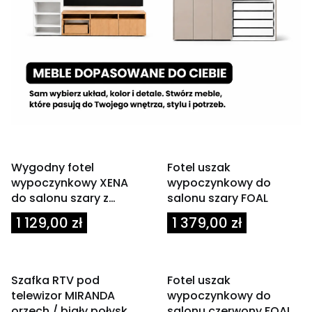
Powiadom mnie o
dostępności
Wygodny fotel
Fotel uszak
wypoczynkowy XENA
wypoczynkowy do
do salonu szary z
salonu szary FOAL
drewnianymi
Cena
Cena
1 129,00 zł
1 379,00 zł
podłokietnikami
Powiadom mnie o
Powiadom mnie o
dostępności
dostępności
OKAZJA
Szafka RTV pod
Fotel uszak
telewizor MIRANDA
wypoczynkowy do
orzech / biały połysk
salonu czerwony FOAL