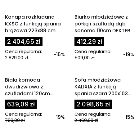
dostępności
OKAZJA
OKAZJA
Kanapa rozkładana
Biurko młodzieżowe z
KXSC z funkcją spania
półką i szufladą dąb
brązowa 223x88 cm
sonoma 110cm DEXTER
2 404,65 zł
412,29 zł
Cena regularna:
Cena regularna:
-15%
-19%
2 829,00 zł
509,00 zł
Powiadom mnie o
dostępności
OKAZJA
OKAZJA
Biała komoda
Sofa młodzieżowa
dwudrzwiowa z
KALIXIA z funkcją
szufladami 120cm
spania szara 200x103
DEXTER
cm
639,09 zł
2 098,65 zł
Cena regularna:
Cena regularna:
-19%
-15%
789,00 zł
2 469,00 zł
Powiadom mnie o
dostępności