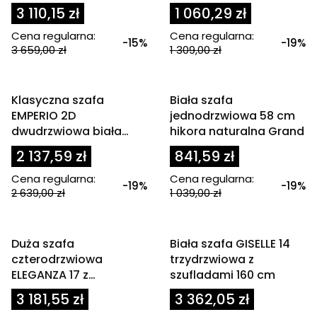
250x183 cm
3 110,15 zł
1 060,29 zł
Cena regularna:
Cena regularna:
-15%
-19%
3 659,00 zł
1 309,00 zł
Powiadom mnie o
dostępności
OKAZJA
OKAZJA
Klasyczna szafa
Biała szafa
EMPERIO 2D
jednodrzwiowa 58 cm
dwudrzwiowa biała
hikora naturalna Grand
matowa 107 cm
2 137,59 zł
841,59 zł
Cena regularna:
Cena regularna:
-19%
-19%
2 639,00 zł
1 039,00 zł
OKAZJA
OKAZJA
Duża szafa
Biała szafa GISELLE 14
czterodrzwiowa
trzydrzwiowa z
ELEGANZA 17 z
szufladami 160 cm
szufladami dąb lefkas /
3 181,55 zł
3 362,05 zł
czarny połysk 200 cm