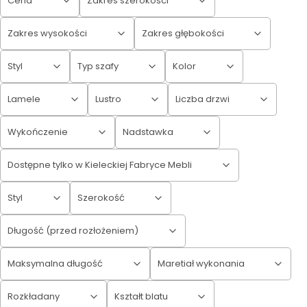
Cena
Zakres szerokości
Zakres wysokości
Zakres głębokości
Styl
Typ szafy
Kolor
Lamele
Lustro
Liczba drzwi
Wykończenie
Nadstawka
Dostępne tylko w Kieleckiej Fabryce Mebli
Styl
Szerokość
Długość (przed rozłożeniem)
Maksymalna długość
Maretiał wykonania
Rozkładany
Kształt blatu