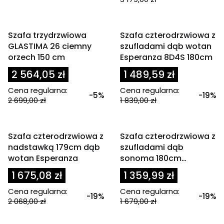
OKAZJA
OKAZJA
Szafa trzydrzwiowa
Szafa czterodrzwiowa z
GLASTIMA 26 ciemny
szufladami dąb wotan
orzech 150 cm
Esperanza 8D4S 180cm
2 564,05 zł
1 489,59 zł
Cena regularna:
Cena regularna:
-5%
-19%
2 699,00 zł
1 839,00 zł
OKAZJA
OKAZJA
Szafa czterodrzwiowa z
Szafa czterodrzwiowa z
nadstawką 179cm dąb
szufladami dąb
wotan Esperanza
sonoma 180cm
ESPERANZA
1 675,08 zł
1 359,99 zł
Cena regularna:
Cena regularna:
-19%
-19%
2 068,00 zł
1 679,00 zł