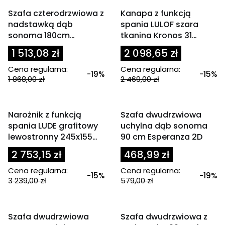
OKAZJA
OKAZJA
Szafa czterodrzwiowa z
Kanapa z funkcją
nadstawką dąb
spania LULOF szara
sonoma 180cm
tkanina Kronos 31
Esperanza
233x93 cm
1 513,08 zł
2 098,65 zł
Cena regularna:
Cena regularna:
-19%
-15%
1 868,00 zł
2 469,00 zł
OKAZJA
OKAZJA
Narożnik z funkcją
Szafa dwudrzwiowa
spania LUDE grafitowy
uchylna dąb sonoma
lewostronny 245x155
90 cm Esperanza 2D
cm
2 753,15 zł
468,99 zł
Cena regularna:
Cena regularna:
-15%
-19%
3 239,00 zł
579,00 zł
OKAZJA
OKAZJA
Szafa dwudrzwiowa
Szafa dwudrzwiowa z