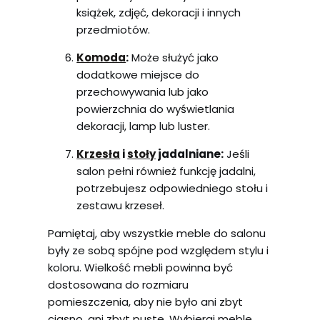
książek, zdjęć, dekoracji i innych
przedmiotów.
Komoda
:
Może służyć jako
dodatkowe miejsce do
przechowywania lub jako
powierzchnia do wyświetlania
dekoracji, lamp lub luster.
Krzesła
i
stoły
jadalniane:
Jeśli
salon pełni również funkcję jadalni,
potrzebujesz odpowiedniego stołu i
zestawu krzeseł.
Pamiętaj, aby wszystkie meble do salonu
były ze sobą spójne pod względem stylu i
koloru. Wielkość mebli powinna być
dostosowana do rozmiaru
pomieszczenia, aby nie było ani zbyt
ciasno, ani zbyt puste. Wybieraj meble,