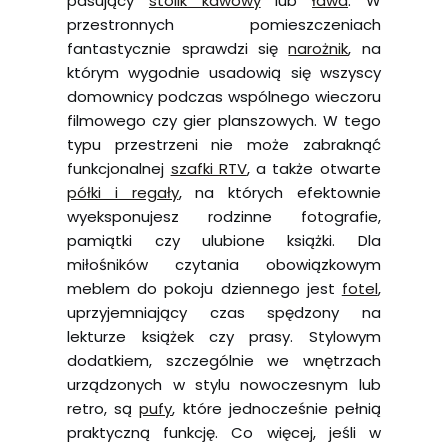
pasujący
stolik kawowy
lub
ława
. W
przestronnych pomieszczeniach
fantastycznie sprawdzi się
narożnik
, na
którym wygodnie usadowią się wszyscy
domownicy podczas wspólnego wieczoru
filmowego czy gier planszowych. W tego
typu przestrzeni nie może zabraknąć
funkcjonalnej
szafki RTV
, a także otwarte
półki i regały
, na których efektownie
wyeksponujesz rodzinne fotografie,
pamiątki czy ulubione książki. Dla
miłośników czytania obowiązkowym
meblem do pokoju dziennego jest
fotel
,
uprzyjemniający czas spędzony na
lekturze książek czy prasy. Stylowym
dodatkiem, szczególnie we wnętrzach
urządzonych w stylu nowoczesnym lub
retro, są
pufy
, które jednocześnie pełnią
praktyczną funkcję. Co więcej, jeśli w