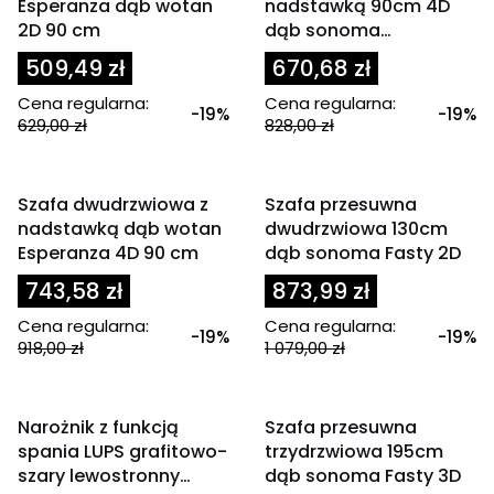
Esperanza dąb wotan
nadstawką 90cm 4D
2D 90 cm
dąb sonoma
Esperanza
509,49 zł
670,68 zł
Cena regularna:
Cena regularna:
-19%
-19%
629,00 zł
828,00 zł
Powiadom mnie o
dostępności
OKAZJA
OKAZJA
Szafa dwudrzwiowa z
Szafa przesuwna
nadstawką dąb wotan
dwudrzwiowa 130cm
Esperanza 4D 90 cm
dąb sonoma Fasty 2D
743,58 zł
873,99 zł
Cena regularna:
Cena regularna:
-19%
-19%
918,00 zł
1 079,00 zł
Powiadom mnie o
dostępności
OKAZJA
OKAZJA
Narożnik z funkcją
Szafa przesuwna
spania LUPS grafitowo-
trzydrzwiowa 195cm
szary lewostronny
dąb sonoma Fasty 3D