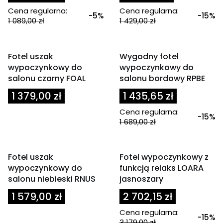
Cena regularna:
Cena regularna:
-5%
-15%
1 089,00 zł
1 429,00 zł
Powiadom mnie o
dostępności
OKAZJA
Fotel uszak
Wygodny fotel
wypoczynkowy do
wypoczynkowy do
salonu czarny FOAL
salonu bordowy RPBE
Cena
1 379,00 zł
1 435,65 zł
Cena regularna:
-15%
1 689,00 zł
OKAZJA
Fotel uszak
Fotel wypoczynkowy z
wypoczynkowy do
funkcją relaks LOARA
salonu niebieski RNUS
jasnoszary
Cena
1 579,00 zł
2 702,15 zł
Cena regularna:
-15%
3 179,00 zł