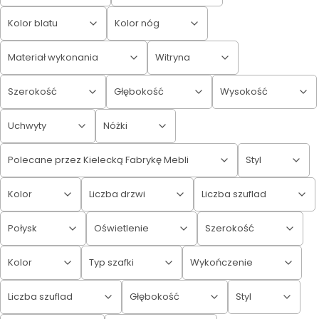
Kolor blatu
Kolor nóg
Materiał wykonania
Witryna
Szerokość
Głębokość
Wysokość
Uchwyty
Nóżki
Polecane przez Kielecką Fabrykę Mebli
Styl
Kolor
Liczba drzwi
Liczba szuflad
Połysk
Oświetlenie
Szerokość
Kolor
Typ szafki
Wykończenie
Liczba szuflad
Głębokość
Styl