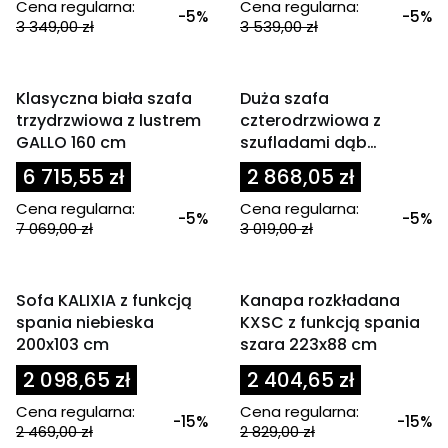
Cena regularna:
Cena regularna:
-5%
-5%
3 349,00 zł
3 539,00 zł
OKAZJA
OKAZJA
Klasyczna biała szafa
Duża szafa
trzydrzwiowa z lustrem
czterodrzwiowa z
GALLO 160 cm
szufladami dąb
sonoma 180cm GSAM
6 715,55 zł
2 868,05 zł
Cena regularna:
Cena regularna:
-5%
-5%
7 069,00 zł
3 019,00 zł
OKAZJA
OKAZJA
Sofa KALIXIA z funkcją
Kanapa rozkładana
spania niebieska
KXSC z funkcją spania
200x103 cm
szara 223x88 cm
2 098,65 zł
2 404,65 zł
Cena regularna:
Cena regularna:
-15%
-15%
2 469,00 zł
2 829,00 zł
Powiadom mnie o