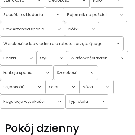
Szerokość
Głębokość
Kolor
Sposób rozkładania
Pojemnik na pościel
Powierzchnia spania
Nóżki
Wysokość odpowiednia dla robota sprzątającego
Boczki
Styl
Właściwości tkanin
Funkcja spania
Szerokość
Głębokość
Kolor
Nóżki
Regulacja wysokości
Typ fotela
Koniec filtrów
Pokój dzienny