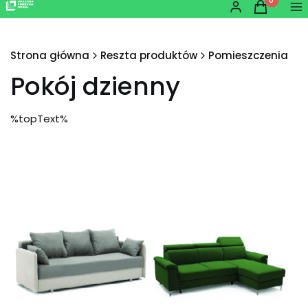
Produkty w
Zaloguj się
Koszyk
Me
Strona główna
Reszta produktów
Pomieszczenia
Pokój dzienny
%topText%