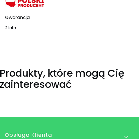
Gwarancja
2 lata
Produkty, które mogą Cię
zainteresować
Linki w stopce
Obsługa Klienta