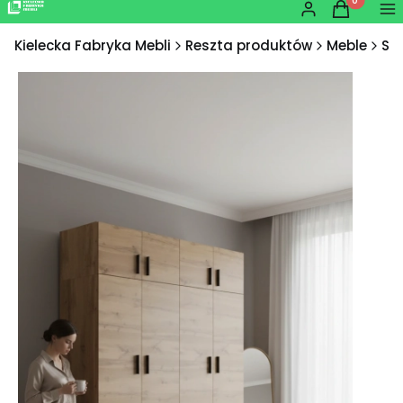
Produkty w
Zaloguj się
Koszyk
Me
Kielecka Fabryka Mebli
Reszta produktów
Meble
Sz