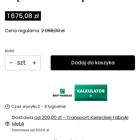
1 675,08 zł
Cena regularna:
2 068,00 zł
Ilość
szt.
Dodaj do koszyka
Czas wysyłki:
2 - 4 tygodnie
Dostawa
od 200,00 zł
- Transport Kieleckiej Fabryki
Mebli
Darmowa od 5000 zł