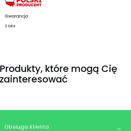
Gwarancja
2 lata
Produkty, które mogą Cię
zainteresować
Linki w stopce
Obsługa Klienta