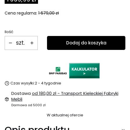
Cena regularna:
1 679,00 zł
Ilość
szt.
Dodaj do koszyka
Czas wysyłki:
2 - 4 tygodnie
Dostawa
od 180,00 zł
- Transport Kieleckiej Fabryki
Mebli
Darmowa od 5000 zł
W aktualnej ofercie
Opis produktu