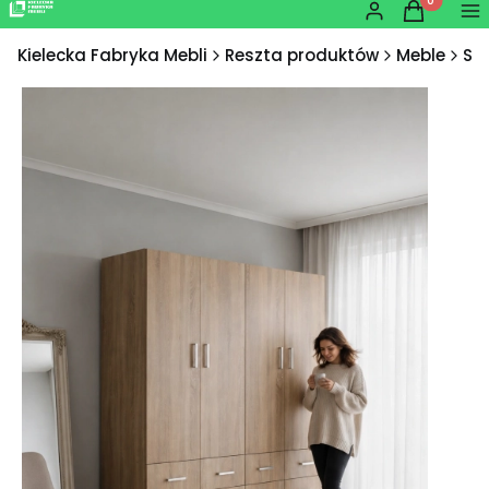
Produkty w
Zaloguj się
Koszyk
Me
Kielecka Fabryka Mebli
Reszta produktów
Meble
Sz