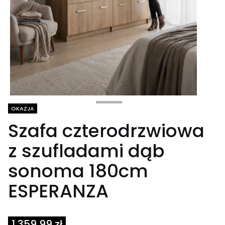
Tagi produktu
OKAZJA
Szafa czterodrzwiowa
z szufladami dąb
sonoma 180cm
ESPERANZA
1 359,99 zł