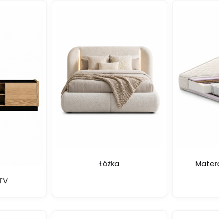
Łóżka
Matera
RTV