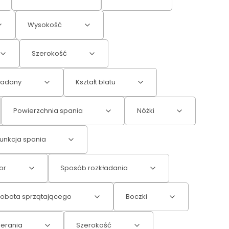
Wysokość
Szerokość
ładany
Kształt blatu
Powierzchnia spania
Nóżki
unkcja spania
or
Sposób rozkładania
robota sprzątającego
Boczki
ierania
Szerokość