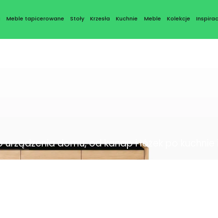
a
Meble tapicerowane
Stoły
Krzesła
Kuchnie
Meble
Kolekcje
Inspirac
urządzenia domu, od kanap i łóżek po kuchnie i d