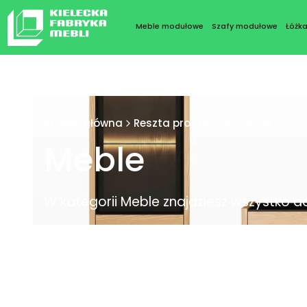
Meble modułowe
Szafy modułowe
Łóżk
Strona główna
Reszta produktów
Meble
Meble
W kategorii Meble znajdziesz wszystko do 