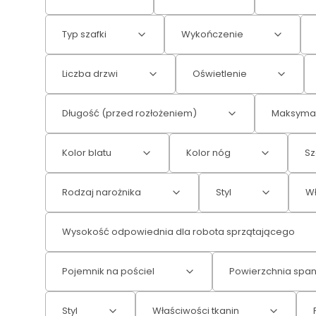
Typ szafki
Wykończenie
Liczba drzwi
Oświetlenie
Długość (przed rozłożeniem)
Maksymal
Kolor blatu
Kolor nóg
Sz
Rodzaj narożnika
Styl
Wł
Wysokość odpowiednia dla robota sprzątającego
Pojemnik na pościel
Powierzchnia span
Styl
Właściwości tkanin