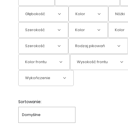
Głębokość
Kolor
Nóżki
Szerokość
Kolor
Kolor
Szerokość
Rodzaj pikowań
Kolor frontu
Wysokość frontu
Wykończenie
Koniec filtrów
Lista produktów
Sortowanie:
Domyślne
OKAZJA
OKAZJA