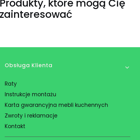
Produkty, które mogą Cię
zainteresować
Linki w stopce
Obsługa Klienta
Raty
Instrukcje montażu
Karta gwarancyjna mebli kuchennych
Zwroty i reklamacje
Kontakt