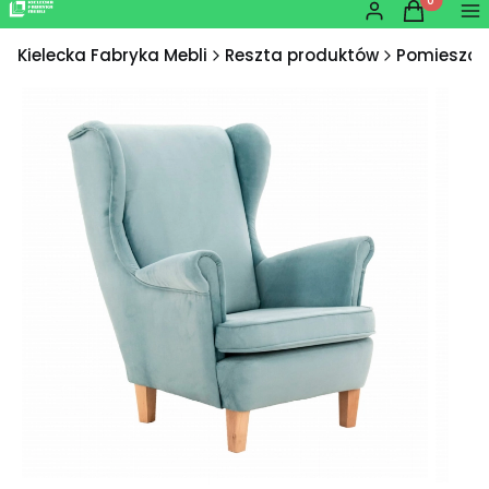
Produkty w
Zaloguj się
Koszyk
Me
Kielecka Fabryka Mebli
Reszta produktów
Pomieszcz