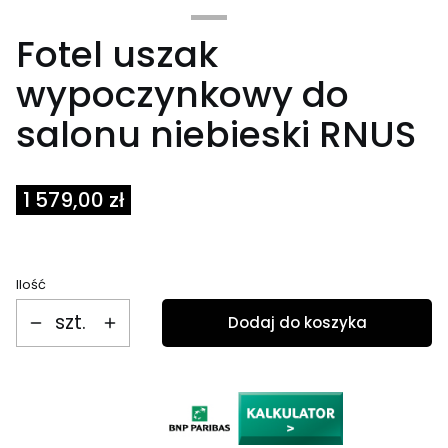
Fotel uszak
wypoczynkowy do
salonu niebieski RNUS
Cena
1 579,00 zł
Ilość
szt.
Dodaj do koszyka