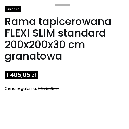
Tagi produktu
OKAZJA
Rama tapicerowana
FLEXI SLIM standard
200x200x30 cm
granatowa
1 405,05 zł
Cena regularna:
1 479,00 zł
Select product variant:
Poszczególne warianty mogą różnić się ceną
*