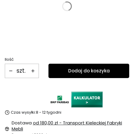
Wybierz kształt nóżki
Wybierz
Zmień tkaninę na
Opcjonalne
Ilość
szt.
Dodaj do koszyka
Czas wysyłki:
8 - 12 tygodni
Dostawa
od 180,00 zł
- Transport Kieleckiej Fabryki
Mebli