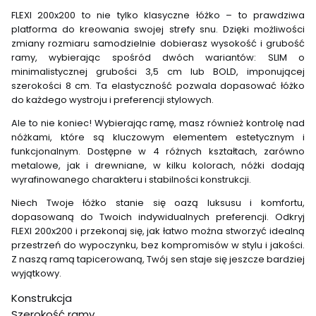
FLEXI 200x200 to nie tylko klasyczne łóżko – to prawdziwa
platforma do kreowania swojej strefy snu. Dzięki możliwości
zmiany rozmiaru samodzielnie dobierasz wysokość i grubość
ramy, wybierając spośród dwóch wariantów: SLIM o
minimalistycznej grubości 3,5 cm lub BOLD, imponującej
szerokości 8 cm. Ta elastyczność pozwala dopasować łóżko
do każdego wystroju i preferencji stylowych.
Ale to nie koniec! Wybierając ramę, masz również kontrolę nad
nóżkami, które są kluczowym elementem estetycznym i
funkcjonalnym. Dostępne w 4 różnych kształtach, zarówno
metalowe, jak i drewniane, w kilku kolorach, nóżki dodają
wyrafinowanego charakteru i stabilności konstrukcji.
Niech Twoje łóżko stanie się oazą luksusu i komfortu,
dopasowaną do Twoich indywidualnych preferencji. Odkryj
FLEXI 200x200 i przekonaj się, jak łatwo można stworzyć idealną
przestrzeń do wypoczynku, bez kompromisów w stylu i jakości.
Z naszą ramą tapicerowaną, Twój sen staje się jeszcze bardziej
wyjątkowy.
Konstrukcja
Szerokość ramy