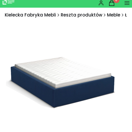
Produkty w
Zaloguj się
Koszyk
Me
Kielecka Fabryka Mebli
Reszta produktów
Meble
Łó