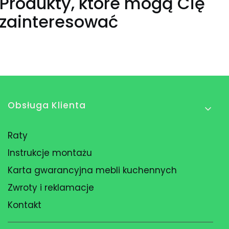
Produkty, które mogą Cię
zainteresować
Linki w stopce
Obsługa Klienta
Raty
Instrukcje montażu
Karta gwarancyjna mebli kuchennych
Zwroty i reklamacje
Kontakt