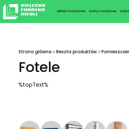
Meble modułowe
Szafy modułowe
Łóżk
Strona główna
Reszta produktów
Pomieszcze
Fotele
%topText%