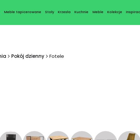
a
Meble tapicerowane
Stoły
Krzesła
Kuchnie
Meble
Kolekcje
Inspirac
nia
Pokój dzienny
Fotele