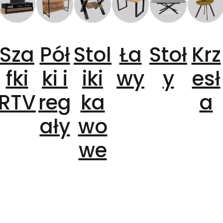
Sza
Pół
Stol
Ła
Stoł
Krz
fki
ki i
iki
wy
y
esł
RTV
reg
ka
a
ały
wo
we