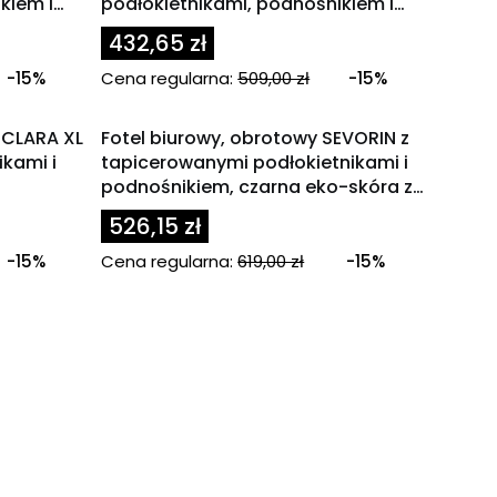
kiem i
podłokietnikami, podnośnikiem i
zagłówkiem
432,65 zł
-15%
Cena regularna:
509,00 zł
-15%
OKAZJA
ECLARA XL
Fotel biurowy, obrotowy SEVORIN z
ikami i
tapicerowanymi podłokietnikami i
podnośnikiem, czarna eko-skóra z
białymi wstawkami, nogi chrom
526,15 zł
-15%
Cena regularna:
619,00 zł
-15%