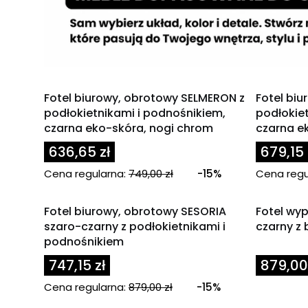
OKAZJA
OKAZJA
Fotel biurowy, obrotowy SELMERON z
Fotel biu
podłokietnikami i podnośnikiem,
podłokie
czarna eko-skóra, nogi chrom
czarna e
636,65 zł
679,15 
Cena regularna:
749,00 zł
-15%
Cena regu
OKAZJA
Fotel biurowy, obrotowy SESORIA
Fotel w
szaro-czarny z podłokietnikami i
czarny z
podnośnikiem
Cena
747,15 zł
879,00 
Cena regularna:
879,00 zł
-15%