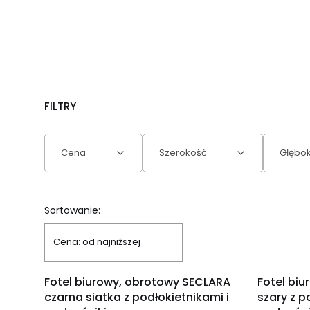
FILTRY
Cena
Szerokość
Głębo
Koniec filtrów
Lista produktów
Sortowanie:
Cena: od najniższej
OKAZJA
OKAZJA
Fotel biurowy, obrotowy SECLARA
Fotel bi
czarna siatka z podłokietnikami i
szary z p