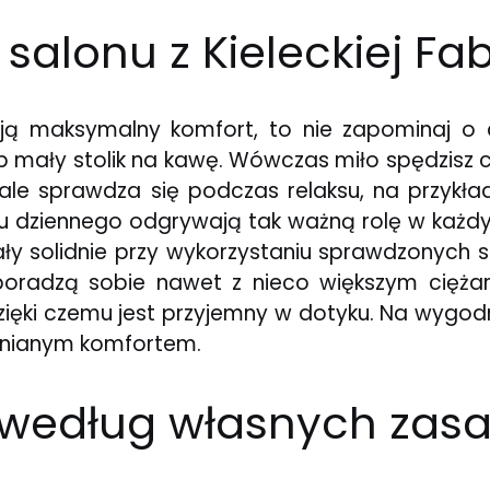
alonu z Kieleckiej Fab
ją maksymalny komfort, to nie zapominaj 
b mały stolik na kawę. Wówczas miło spędzisz cz
nale sprawdza się podczas relaksu, na przykł
ju dziennego odgrywają tak ważną rolę w każ
y solidnie przy wykorzystaniu sprawdzonych s
 poradzą sobie nawet z nieco większym cięża
dzięki czemu jest przyjemny w dotyku. Na wygo
omnianym komfortem.
 według własnych zasa