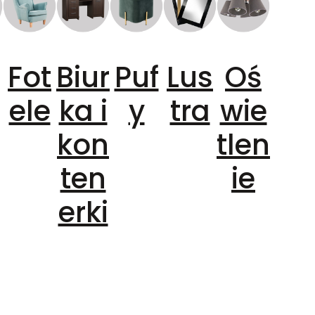
Fot
Biur
Puf
Lus
Oś
ele
ka i
y
tra
wie
kon
tlen
ten
ie
erki