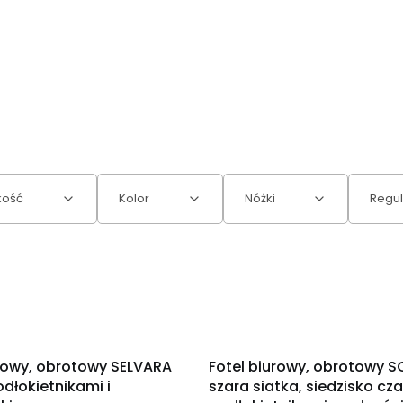
kość
Kolor
Nóżki
Regul
OKAZJA
urowy, obrotowy SELVARA
Fotel biurowy, obrotowy 
odłokietnikami i
szara siatka, siedzisko cza