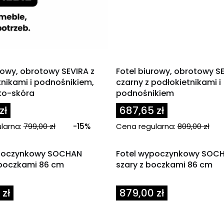
OKAZJA
rowy, obrotowy SEVIRA z
Fotel biurowy, obrotowy S
tnikami i podnośnikiem,
czarny z podłokietnikami i
ko-skóra
podnośnikiem
zł
687,65 zł
larna:
799,00 zł
-15%
Cena regularna:
809,00 zł
ypoczynkowy SOCHAN
Fotel wypoczynkowy SOCH
 boczkami 86 cm
szary z boczkami 86 cm
Cena
zł
879,00 zł