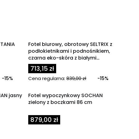
OKAZJA
ETANIA
Fotel biurowy, obrotowy SELTRIX z
podłokietnikami i podnośnikiem,
czarna eko-skóra z białymi
wstawkami, nogi chrom
713,15 zł
-15%
Cena regularna:
839,00 zł
-15%
AN jasny
Fotel wypoczynkowy SOCHAN
zielony z boczkami 86 cm
Cena
879,00 zł