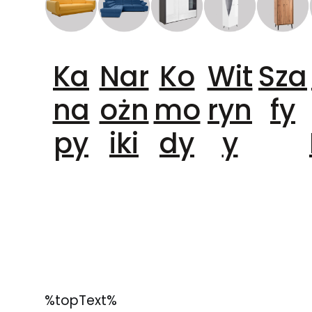
Ka
Nar
Ko
Wit
Sza
na
ożn
mo
ryn
fy
py
iki
dy
y
%topText%