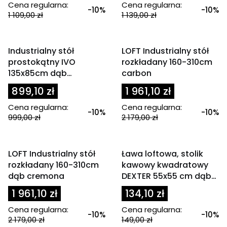
Cena regularna:
Cena regularna:
-10%
-10%
1 109,00 zł
1 139,00 zł
OKAZJA
OKAZJA
Industrialny stół
LOFT Industrialny stół
prostokątny IVO
rozkładany 160-310cm
135x85cm dąb
carbon
burgundzki
899,10 zł
1 961,10 zł
Cena regularna:
Cena regularna:
-10%
-10%
999,00 zł
2 179,00 zł
OKAZJA
OKAZJA
LOFT Industrialny stół
Ława loftowa, stolik
rozkładany 160-310cm
kawowy kwadratowy
dąb cremona
DEXTER 55x55 cm dąb
wotan / czarny
1 961,10 zł
134,10 zł
Cena regularna:
Cena regularna:
-10%
-10%
2 179,00 zł
149,00 zł