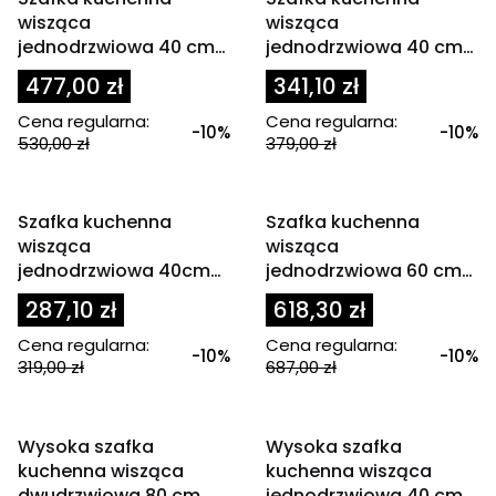
wisząca
wisząca
jednodrzwiowa 40 cm
jednodrzwiowa 40 cm
EMPERIO 1D WYSOKA
SOLER 1D
477,00 zł
341,10 zł
Cena regularna:
Cena regularna:
-10%
-10%
530,00 zł
379,00 zł
OKAZJA
OKAZJA
Szafka kuchenna
Szafka kuchenna
wisząca
wisząca
jednodrzwiowa 40cm
jednodrzwiowa 60 cm
GLOSS
EMPERIO 1D WYSOKA
287,10 zł
618,30 zł
Cena regularna:
Cena regularna:
-10%
-10%
319,00 zł
687,00 zł
OKAZJA
OKAZJA
Wysoka szafka
Wysoka szafka
kuchenna wisząca
kuchenna wisząca
dwudrzwiowa 80 cm
jednodrzwiowa 40 cm