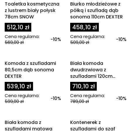
OKAZJA
OKAZJA
Toaletka kosmetyczna
Biurko młodzieżowe z
z lustrem biały połysk
półką i szufladą dąb
78cm SNOW
sonoma 110cm DEXTER
512,10 zł
458,10 zł
Cena regularna:
Cena regularna:
-10%
-10%
569,00 zł
509,00 zł
Powiadom mnie o
Powiadom mnie o
dostępności
dostępności
OKAZJA
OKAZJA
Komoda z szufladami
Biała komoda
80,5cm dąb sonoma
dwudrzwiowa z
DEXTER
szufladami 120cm
DEXTER
539,10 zł
710,10 zł
Cena regularna:
Cena regularna:
-10%
-10%
599,00 zł
789,00 zł
Powiadom mnie o
dostępności
OKAZJA
OKAZJA
Biała komoda z
Kontenerek z
szufladami matowa
szufladami do szaf