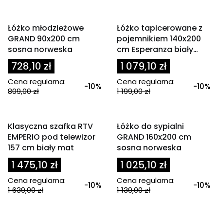
OKAZJA
OKAZJA
Łóżko młodzieżowe
Łóżko tapicerowane z
GRAND 90x200 cm
pojemnikiem 140x200
sosna norweska
cm Esperanza biały
mat, zagłówek jasny
728,10 zł
1 079,10 zł
szary
Cena regularna:
Cena regularna:
-10%
-10%
809,00 zł
1 199,00 zł
OKAZJA
OKAZJA
Klasyczna szafka RTV
Łóżko do sypialni
EMPERIO pod telewizor
GRAND 160x200 cm
157 cm biały mat
sosna norweska
1 475,10 zł
1 025,10 zł
Cena regularna:
Cena regularna:
-10%
-10%
1 639,00 zł
1 139,00 zł
Powiadom mnie o
Powiadom mnie o
dostępności
dostępności