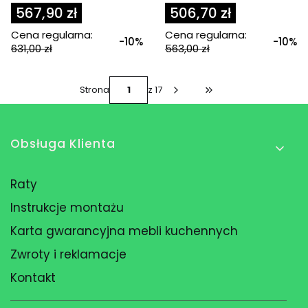
567,90 zł
506,70 zł
Cena regularna:
Cena regularna:
-10%
-10%
631,00 zł
563,00 zł
Strona
z 17
Przejdź do ostatniej s
Linki w stopce
Obsługa Klienta
Raty
Instrukcje montażu
Karta gwarancyjna mebli kuchennych
Zwroty i reklamacje
Kontakt