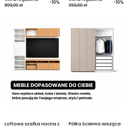
-10%
-10%
899,00 zł
359,00 zł
OKAZJA
OKAZJA
Loftowa szafka nocna z
Półka ścienna wisząca