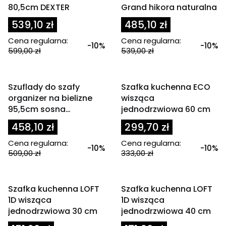
80,5cm DEXTER
Grand hikora naturalna
539,10 zł
485,10 zł
Cena regularna:
Cena regularna:
-10%
-10%
599,00 zł
539,00 zł
OKAZJA
OKAZJA
Szuflady do szafy
Szafka kuchenna ECO
organizer na bielizne
wisząca
95,5cm sosna
jednodrzwiowa 60 cm
norweska GRAND
458,10 zł
299,70 zł
Cena regularna:
Cena regularna:
-10%
-10%
509,00 zł
333,00 zł
OKAZJA
OKAZJA
Szafka kuchenna LOFT
Szafka kuchenna LOFT
1D wisząca
1D wisząca
jednodrzwiowa 30 cm
jednodrzwiowa 40 cm