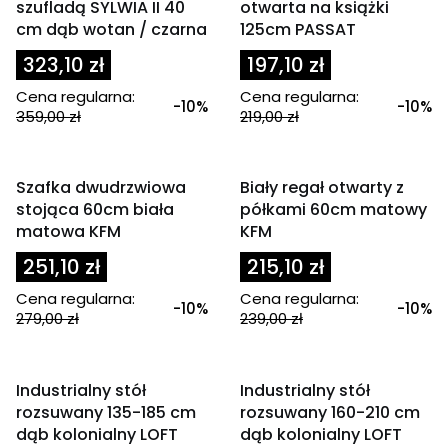
szufladą SYLWIA II 40
otwarta na książki
cm dąb wotan / czarna
125cm PASSAT
323,10 zł
197,10 zł
Cena regularna:
Cena regularna:
-10%
-10%
359,00 zł
219,00 zł
OKAZJA
OKAZJA
Szafka dwudrzwiowa
Biały regał otwarty z
stojąca 60cm biała
półkami 60cm matowy
matowa KFM
KFM
251,10 zł
215,10 zł
Cena regularna:
Cena regularna:
-10%
-10%
279,00 zł
239,00 zł
OKAZJA
OKAZJA
Industrialny stół
Industrialny stół
rozsuwany 135-185 cm
rozsuwany 160-210 cm
dąb kolonialny LOFT
dąb kolonialny LOFT