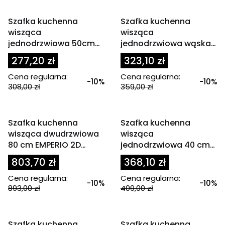
OKAZJA
OKAZJA
Szafka kuchenna
Szafka kuchenna
wisząca
wisząca
jednodrzwiowa 50cm
jednodrzwiowa wąska
ECO
30 cm EMPERIO 1D
277,20 zł
323,10 zł
Cena regularna:
Cena regularna:
-10%
-10%
308,00 zł
359,00 zł
OKAZJA
OKAZJA
Szafka kuchenna
Szafka kuchenna
wisząca dwudrzwiowa
wisząca
80 cm EMPERIO 2D
jednodrzwiowa 40 cm
WYSOKA
EMPERIO 1D
803,70 zł
368,10 zł
Cena regularna:
Cena regularna:
-10%
-10%
893,00 zł
409,00 zł
OKAZJA
OKAZJA
Szafka kuchenna
Szafka kuchenna