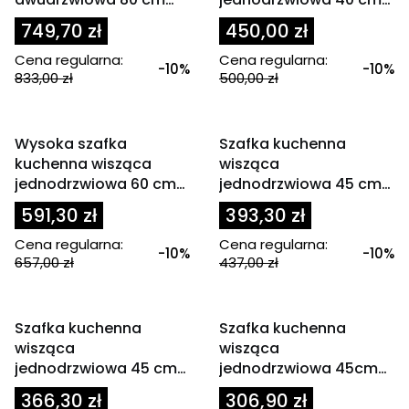
SOLER 2D
SOLER 1D
749,70 zł
450,00 zł
Cena regularna:
Cena regularna:
-10%
-10%
833,00 zł
500,00 zł
OKAZJA
OKAZJA
Wysoka szafka
Szafka kuchenna
kuchenna wisząca
wisząca
jednodrzwiowa 60 cm
jednodrzwiowa 45 cm
SOLER 1D
EMPERIO 1D
591,30 zł
393,30 zł
Cena regularna:
Cena regularna:
-10%
-10%
657,00 zł
437,00 zł
OKAZJA
OKAZJA
Szafka kuchenna
Szafka kuchenna
wisząca
wisząca
jednodrzwiowa 45 cm
jednodrzwiowa 45cm
SOLER
GLOSS
366,30 zł
306,90 zł