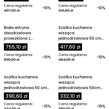
Cena regularna:
Cena regularna:
-10%
-10%
407,00 zł
341,00 zł
OKAZJA
OKAZJA
Biała witryna
Szafka kuchenna
dwudrzwiowa
wisząca
przeszklona z
jednodrzwiowa 50 cm
szufladami 80cm ALA
EMPERIO 1D
755,10 zł
417,60 zł
Cena regularna:
Cena regularna:
-10%
-10%
839,00 zł
464,00 zł
OKAZJA
OKAZJA
Szafka kuchenna
Szafka kuchenna
wisząca
wisząca
jednodrzwiowa 50 cm
jednodrzwiowa 50cm
SOLER
GLOSS
390,60 zł
332,10 zł
Cena regularna:
Cena regularna:
-10%
-10%
434,00 zł
369,00 zł