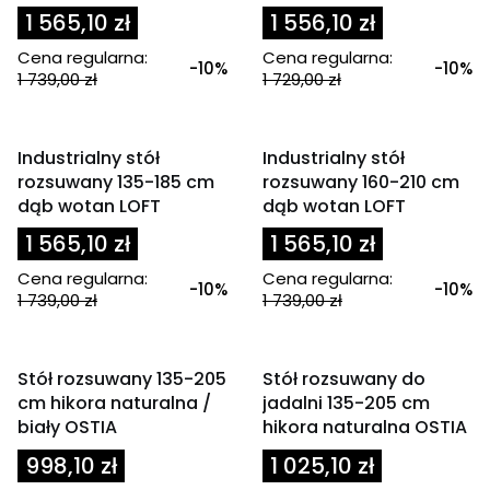
1 565,10 zł
1 556,10 zł
Cena regularna:
Cena regularna:
-10%
-10%
1 739,00 zł
1 729,00 zł
OKAZJA
OKAZJA
Industrialny stół
Industrialny stół
rozsuwany 135-185 cm
rozsuwany 160-210 cm
dąb wotan LOFT
dąb wotan LOFT
1 565,10 zł
1 565,10 zł
Cena regularna:
Cena regularna:
-10%
-10%
1 739,00 zł
1 739,00 zł
Powiadom mnie o
Powiadom mnie o
dostępności
dostępności
OKAZJA
OKAZJA
Stół rozsuwany 135-205
Stół rozsuwany do
cm hikora naturalna /
jadalni 135-205 cm
biały OSTIA
hikora naturalna OSTIA
998,10 zł
1 025,10 zł