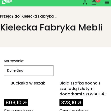
Produkty w
Zaloguj się
Koszyk
Me
Przejdź do:
Kielecka Fabryka Mebli
Kielecka Fabryka Mebli
Lista produktów
Sortowanie:
Domyślne
OKAZJA
OKAZJA
Buciarka wieszak
Biała szafka nocna z
szufladą i złotymi
dodatkami SYLWIA II 40
cm
809,10 zł
323,10 zł
Cena regularna:
Cena regularna: