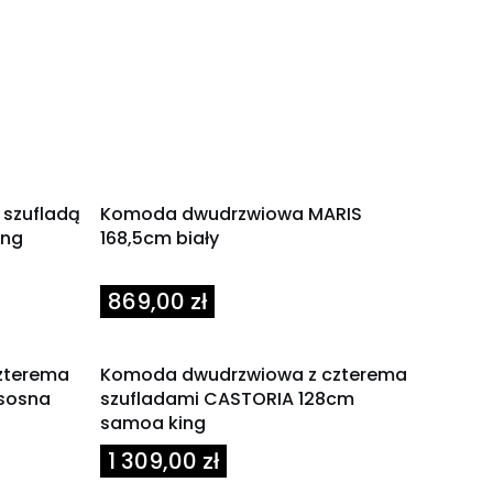
 szufladą
Komoda dwudrzwiowa MARIS
ing
168,5cm biały
Cena
869,00 zł
zterema
Komoda dwudrzwiowa z czterema
 sosna
szufladami CASTORIA 128cm
samoa king
Cena
1 309,00 zł