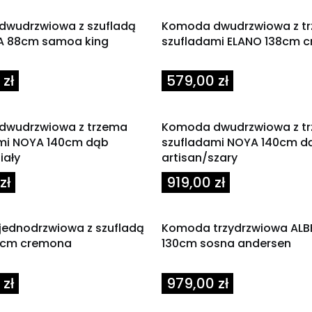
wudrzwiowa z szufladą
Komoda dwudrzwiowa z t
A 88cm samoa king
szufladami ELANO 138cm 
Cena
zł
579,00 zł
dwudrzwiowa z trzema
Komoda dwudrzwiowa z t
mi NOYA 140cm dąb
szufladami NOYA 140cm d
iały
artisan/szary
Cena
zł
919,00 zł
ednodrzwiowa z szufladą
Komoda trzydrzwiowa ALB
7cm cremona
130cm sosna andersen
Cena
zł
979,00 zł