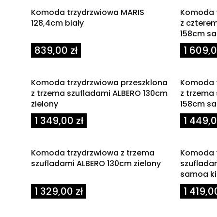
Komoda trzydrzwiowa MARIS
Komoda t
128,4cm biały
z cztere
158cm sa
Cena
Cena
839,00 zł
1 609,0
Komoda trzydrzwiowa przeszklona
Komoda t
z trzema szufladami ALBERO 130cm
z trzema
zielony
158cm sa
Cena
Cena
1 349,00 zł
1 449,0
Komoda trzydrzwiowa z trzema
Komoda t
szufladami ALBERO 130cm zielony
szuflada
samoa k
Cena
Cena
1 329,00 zł
1 419,0