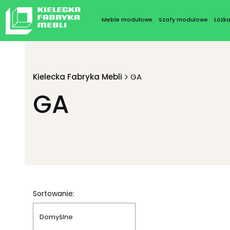
Meble modułowe
Szafy modułowe
Łóżk
Kielecka Fabryka Mebli
GA
GA
Lista produktów
Sortowanie:
Domyślne