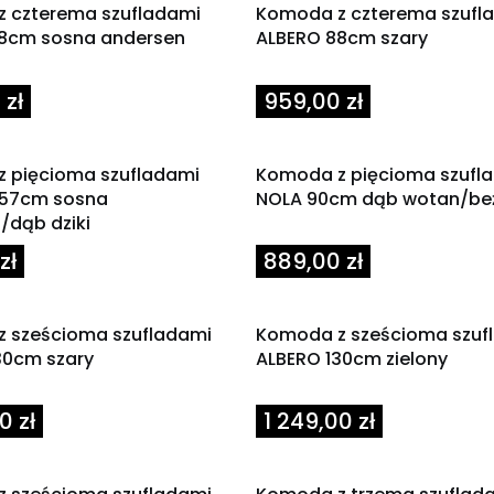
 czterema szufladami
Komoda z czterema szufl
8cm sosna andersen
ALBERO 88cm szary
Cena
 zł
959,00 zł
 pięcioma szufladami
Komoda z pięcioma szufl
57cm sosna
NOLA 90cm dąb wotan/be
/dąb dziki
Cena
zł
889,00 zł
 sześcioma szufladami
Komoda z sześcioma szuf
30cm szary
ALBERO 130cm zielony
Cena
0 zł
1 249,00 zł