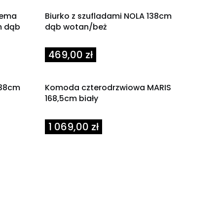
zema
Biurko z szufladami NOLA 138cm
m dąb
dąb wotan/beż
Cena
469,00 zł
138cm
Komoda czterodrzwiowa MARIS
168,5cm biały
Cena
1 069,00 zł