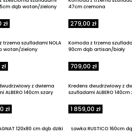
 sześcioma szufladami
Komoda z trzema szuflad
,5cm dąb wotan/zielony
47cm cremona
Cena
 zł
279,00 zł
 trzema szufladami NOLA
Komoda z trzema szuflad
 wotan/zielony
90cm dąb artisan/biały
Cena
zł
709,00 zł
dwudrzwiowy z dwiema
Kredens dwudrzwiowy z d
mi ALBERO 140cm szary
szufladami ALBERO 140cm 
Cena
0 zł
1 859,00 zł
AGNAT 120x80 cm dąb dziki
Ławka RUSTICO 160cm dą