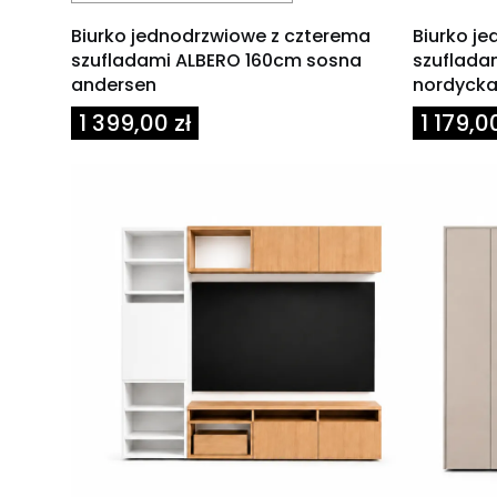
Biurko jednodrzwiowe z czterema
Biurko j
szufladami ALBERO 160cm sosna
szuflada
andersen
nordycka
Cena
Cena
1 399,00 zł
1 179,00