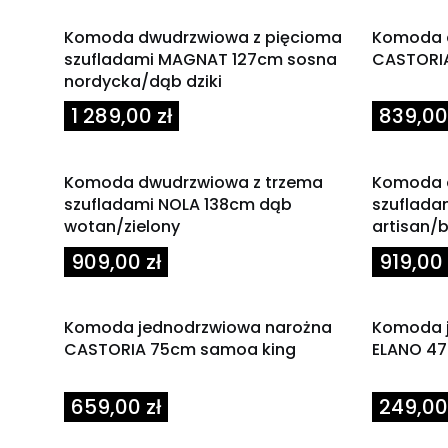
Komoda dwudrzwiowa z pięcioma
Komoda d
szufladami MAGNAT 127cm sosna
CASTORI
nordycka/dąb dziki
Cena
Cena
1 289,00 zł
839,00 
Komoda dwudrzwiowa z trzema
Komoda 
szufladami NOLA 138cm dąb
szuflada
wotan/zielony
artisan/b
Cena
Cena
909,00 zł
919,00 
Komoda jednodrzwiowa narożna
Komoda j
CASTORIA 75cm samoa king
ELANO 4
Cena
Cena
659,00 zł
249,00 