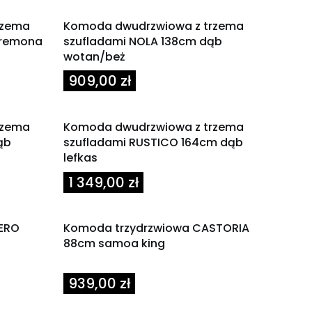
rzema
Komoda dwudrzwiowa z trzema
cremona
szufladami NOLA 138cm dąb
wotan/beż
Cena
909,00 zł
rzema
Komoda dwudrzwiowa z trzema
ąb
szufladami RUSTICO 164cm dąb
lefkas
Cena
1 349,00 zł
ERO
Komoda trzydrzwiowa CASTORIA
88cm samoa king
Cena
939,00 zł