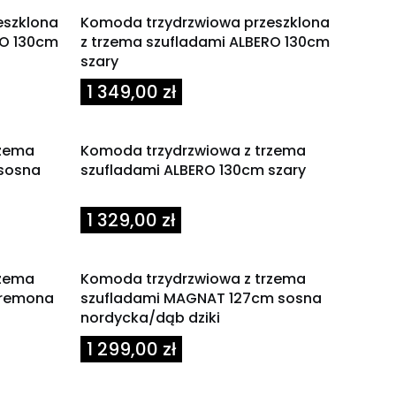
eszklona
Komoda trzydrzwiowa przeszklona
RO 130cm
z trzema szufladami ALBERO 130cm
szary
Cena
1 349,00 zł
rzema
Komoda trzydrzwiowa z trzema
 sosna
szufladami ALBERO 130cm szary
Cena
1 329,00 zł
rzema
Komoda trzydrzwiowa z trzema
cremona
szufladami MAGNAT 127cm sosna
nordycka/dąb dziki
Cena
1 299,00 zł