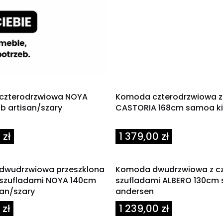
czterodrzwiowa NOYA
Komoda czterodrzwiowa z
b artisan/szary
CASTORIA 168cm samoa k
Cena
 zł
1 379,00 zł
dwudrzwiowa przeszklona
Komoda dwudrzwiowa z c
 szufladami NOYA 140cm
szufladami ALBERO 130cm
san/szary
andersen
Cena
zł
1 239,00 zł