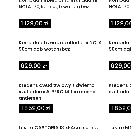
Komoda z sześcioma szufladami
Komoda z
NOLA 170,5cm dąb wotan/beż
NOLA 170
Cena
Cena
1 129,00 zł
1 129,00
Komoda z trzema szufladami NOLA
Komoda z
90cm dąb wotan/beż
90cm dąb
Cena
Cena
629,00 zł
629,00 
Kredens dwudrzwiowy z dwiema
Kredens 
szufladami ALBERO 140cm sosna
szuflada
andersen
Cena
Cena
1 859,00 zł
1 859,0
Lustro CASTORIA 131x84cm samoa
Lustro M