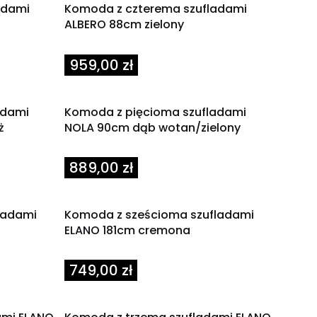
adami
Komoda z czterema szufladami
ALBERO 88cm zielony
Cena
959,00 zł
adami
Komoda z pięcioma szufladami
ż
NOLA 90cm dąb wotan/zielony
Cena
889,00 zł
ladami
Komoda z sześcioma szufladami
ELANO 181cm cremona
Cena
749,00 zł