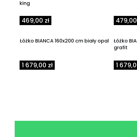
king
Cena
Cena
469,00 zł
479,00 
Łóżko BIANCA 160x200 cm biały opal
Łóżko BI
grafit
Cena
Cena
1 679,00 zł
1 679,0