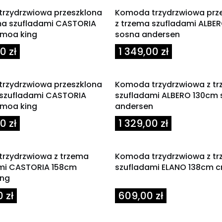
rzydrzwiowa przeszklona
Komoda trzydrzwiowa prz
ma szufladami CASTORIA
z trzema szufladami ALBE
moa king
sosna andersen
Cena
0 zł
1 349,00 zł
rzydrzwiowa przeszklona
Komoda trzydrzwiowa z t
 szufladami CASTORIA
szufladami ALBERO 130cm
moa king
andersen
Cena
0 zł
1 329,00 zł
rzydrzwiowa z trzema
Komoda trzydrzwiowa z t
mi CASTORIA 158cm
szufladami ELANO 138cm 
ing
Cena
0 zł
609,00 zł