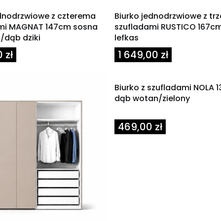
ednodrzwiowe z czterema
Biurko jednodrzwiowe z tr
mi MAGNAT 147cm sosna
szufladami RUSTICO 167c
/dąb dziki
lefkas
Cena
 zł
1 649,00 zł
Biurko z szufladami NOLA 
dąb wotan/zielony
Cena
469,00 zł