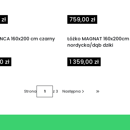
Cena
zł
759,00 zł
ANCA 160x200 cm czarny
Łóżko MAGNAT 160x200cm
nordycka/dąb dziki
Cena
0 zł
1 359,00 zł
Strona
z 3
Następna
Przejdź do ostatn