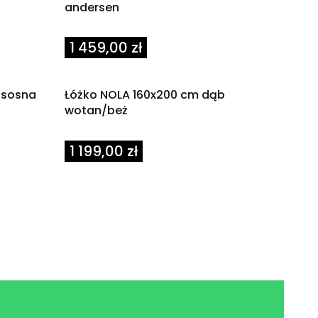
andersen
Cena
1 459,00 zł
 sosna
Łóżko NOLA 160x200 cm dąb
wotan/beż
Cena
1 199,00 zł
iej strony z produktami