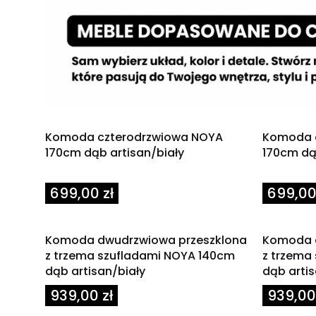
Komoda czterodrzwiowa NOYA
Komoda 
170cm dąb artisan/biały
170cm dą
Cena
Cena
699,00 zł
699,00
Komoda dwudrzwiowa przeszklona
Komoda 
z trzema szufladami NOYA 140cm
z trzema
dąb artisan/biały
dąb arti
Cena
Cena
939,00 zł
939,00 