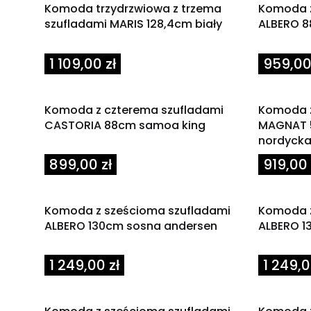
Komoda trzydrzwiowa z trzema
Komoda z
szufladami MARIS 128,4cm biały
ALBERO 8
Cena
Cena
1 109,00 zł
959,00
Komoda z czterema szufladami
Komoda z
CASTORIA 88cm samoa king
MAGNAT 
nordycka
Cena
Cena
899,00 zł
919,00 
Komoda z sześcioma szufladami
Komoda z
ALBERO 130cm sosna andersen
ALBERO 1
Cena
Cena
1 249,00 zł
1 249,0