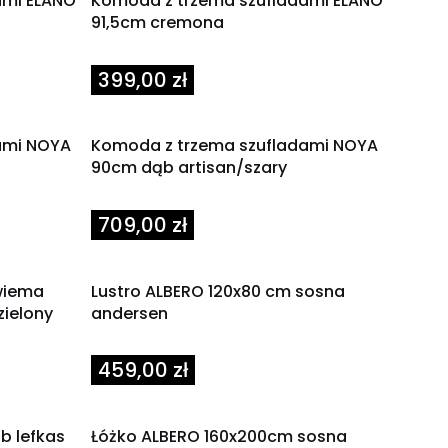
ami ELANO
Komoda z trzema szufladami ELANO
91,5cm cremona
Cena
399,00 zł
ami NOYA
Komoda z trzema szufladami NOYA
90cm dąb artisan/szary
Cena
709,00 zł
wiema
Lustro ALBERO 120x80 cm sosna
zielony
andersen
Cena
459,00 zł
b lefkas
Łóżko ALBERO 160x200cm sosna