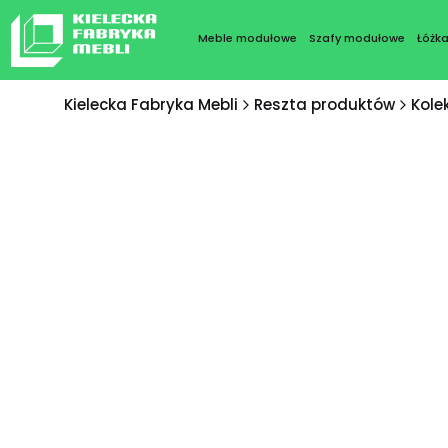
Meble modułowe
Szafy modułowe
Łóżk
Kielecka Fabryka Mebli
Reszta produktów
Kole