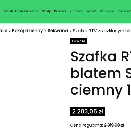
a
Meble tapicerowane
Stoły
Krzesła
Kuchnie
Meble
Kolekcje
Inspirac
kcje
Pokój dzienny
Sekwana
Szafka RTV ze szklanym b
Tagi produktu
OKAZJA
Szafka R
blatem 
ciemny 
2 203,05 zł
Cena regularna:
2 319,00 zł