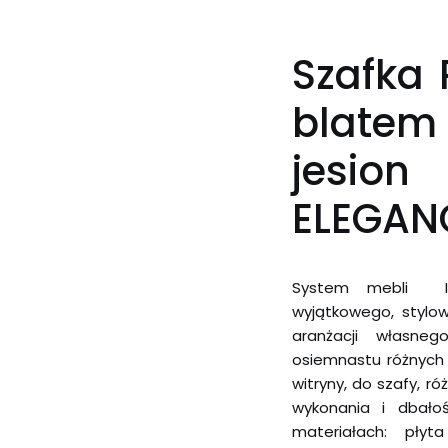
Szafka 
blatem
jesio
ELEGAN
System mebli IN
wyjątkowego, stylow
aranżacji własn
osiemnastu różnych 
witryny, do szafy, ró
wykonania i dbał
materiałach: pły