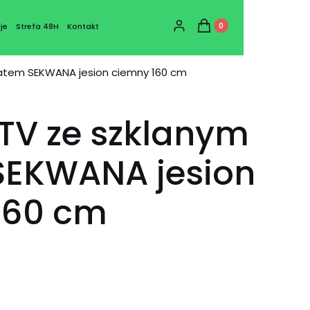
Produkty w koszyku: 0
Zaloguj się
Koszyk
je
Strefa 48H
Kontakt
latem SEKWANA jesion ciemny 160 cm
TV ze szklanym
SEKWANA jesion
160 cm