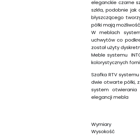
eleganckie czarne sz
szkła, podobnie jak 
błyszczącego tworzy
półki mają możliwość 
W meblach system
uchwytów co podkreś
został użyty dyskret
Meble systemu INT
kolorystycznych forni
Szafka RTV systemu 
dwie otwarte półki,
system otwierania
elegancji mebla
Wymiary
Wysokość