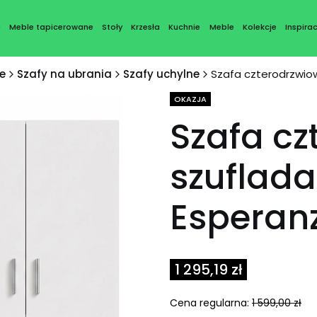
a
Meble tapicerowane
Stoły
Krzesła
Kuchnie
Meble
Kolekcje
Inspirac
e
Szafy na ubrania
Szafy uchylne
Szafa czterodrzwio
Tagi produktu
OKAZJA
Szafa cz
szuflada
Esperan
1 295,19 zł
Cena regularna:
1 599,00 zł