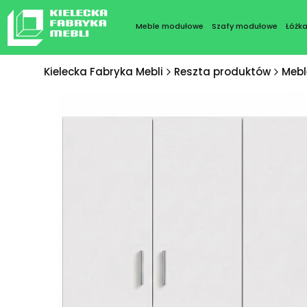
Meble modułowe
Szafy modułowe
Łóżk
Kielecka Fabryka Mebli
Reszta produktów
Mebl