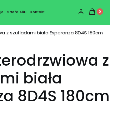
Produkty w koszyku: 0
Zaloguj się
Koszyk
je
Strefa 48H
Kontakt
wa z szufladami biała Esperanza 8D4S 180cm
terodrzwiowa z
mi biała
za 8D4S 180cm