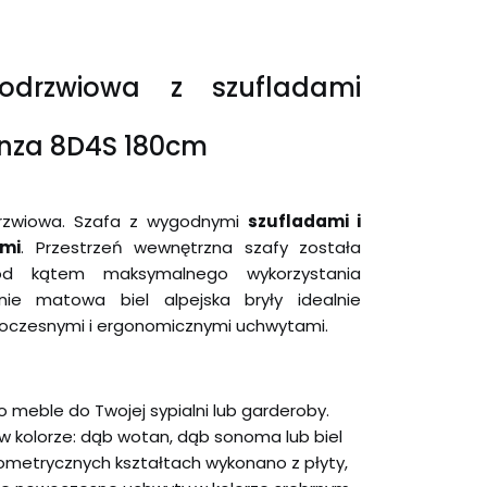
rodrzwiowa z szufladami
anza 8D4S 180cm
drzwiowa. Szafa z wygodnymi
szufladami i
mi
. Przestrzeń wewnętrzna szafy została
od kątem maksymalnego wykorzystania
tnie matowa biel alpejska bryły idealnie
oczesnymi i ergonomicznymi uchwytami.
o meble do Twojej sypialni lub garderoby.
w kolorze: dąb wotan, dąb sonoma lub biel
eometrycznych kształtach wykonano z płyty,