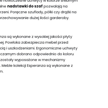
 nowoczesne uchwyty w kolorze srebrnym
alne
nadstawki do szaf
pozwalają na
zeni. Poręczne szuflady, półki czy drążki na
przechowywanie dużej ilości garderoby.
anza są wykonane z wysokiej jakości płyty
ej. Powłoka zabezpiecza mebel przed
ocią i uszkodzeniami. Ergonomiczne uchwyty
b czarnym dobrano odpowiednio do koloru
ady zostały wyposażone w mechanizmy
 Meble kolekcji Esperanza są wykonane z
m.