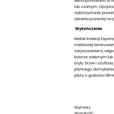
wkomponowano w nie
lub czarnym. Opcjon
wykorzystanie przestr
ubrania pozwolą na 
Wykończenie
Meble kolekcji Esper
meblowej laminowan
zarysowaniami, wilg
kolorze srebrnym lu
bryły. Drzwi i szufl
płynnego domykania.
płyty o grubości 18m
Wymiary
Wysokość