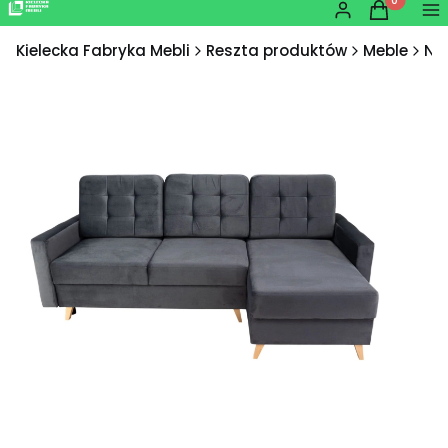
Produkty w
Zaloguj się
Koszyk
Me
Kielecka Fabryka Mebli
Reszta produktów
Meble
Nar