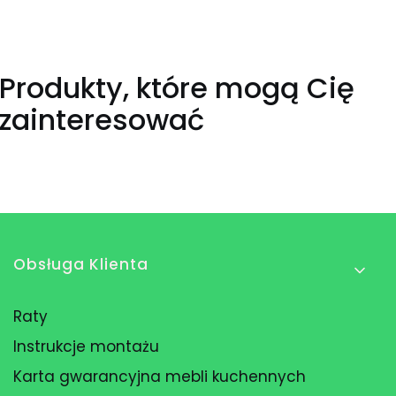
Produkty, które mogą Cię
zainteresować
Linki w stopce
Obsługa Klienta
Raty
Instrukcje montażu
Karta gwarancyjna mebli kuchennych