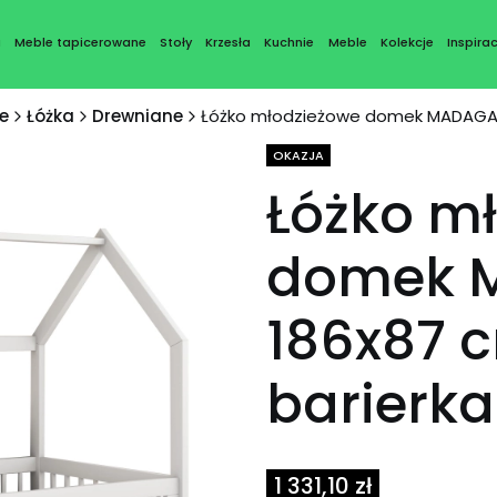
a
Meble tapicerowane
Stoły
Krzesła
Kuchnie
Meble
Kolekcje
Inspirac
e
Łóżka
Drewniane
Łóżko młodzieżowe domek MADAGASK
Tagi produktu
OKAZJA
Łóżko m
domek 
186x87 c
barierk
1 331,10 zł