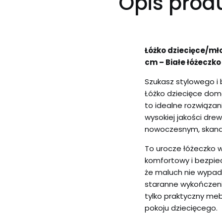
Opis prod
Łóżko dziecięce/m
cm – Białe łóżeczko
Szukasz stylowego i
Łóżko dziecięce do
to idealne rozwiąza
wysokiej jakości dr
nowoczesnym, skan
To urocze łóżeczko 
komfortowy i bezpiec
że maluch nie wypadn
staranne wykończeni
tylko praktyczny meb
pokoju dziecięcego.