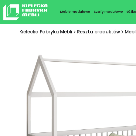
Meble modułowe
Szafy modułowe
Łóżk
Kielecka Fabryka Mebli
Reszta produktów
Mebl