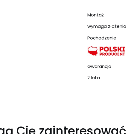
Montaż
wymaga złożenia
Pochodzenie
Gwarancja
2 lata
gą Cię zainteresować