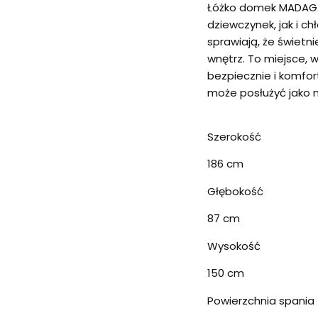
Łóżko domek MADAGA
dziewczynek, jak i chł
sprawiają, że świetn
wnętrz. To miejsce, 
bezpiecznie i komfo
może posłużyć jako 
Szerokość
186 cm
Głębokość
87 cm
Wysokość
150 cm
Powierzchnia spania