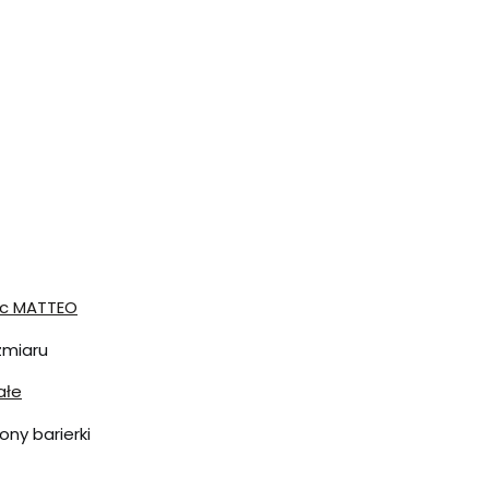
ac MATTEO
zmiaru
ałe
ony barierki