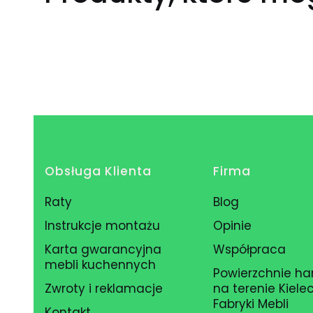
Linki w stopce
Obsługa Klienta
Firma
Raty
Blog
Instrukcje montażu
Opinie
Karta gwarancyjna
Współpraca
mebli kuchennych
Powierzchnie h
Zwroty i reklamacje
na terenie Kielec
Fabryki Mebli
Kontakt