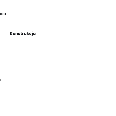
aca
Konstrukcja
w