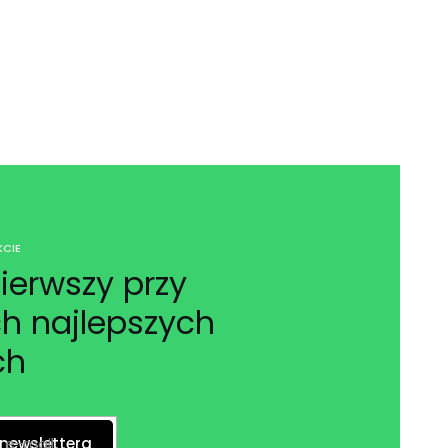
CIE
ierwszy przy
h najlepszych
ch
 e-mail
 newslettera