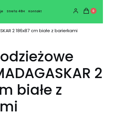
Produkty w koszyku: 0
Zaloguj się
Koszyk
je
Strefa 48H
Kontakt
AR 2 186x87 cm białe z barierkami
łodzieżowe
MADAGASKAR 2
m białe z
ami