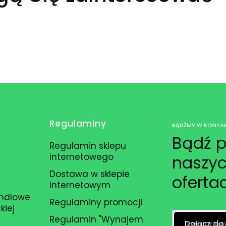
Regulaminy
BĄDŹMY W KONTAK
Bądź p
Regulamin sklepu
internetowego
naszyc
Dostawa w sklepie
oferta
internetowym
andlowe
Regulaminy promocji
kiej
Regulamin "Wynajem
Twój adres
Dołącz do