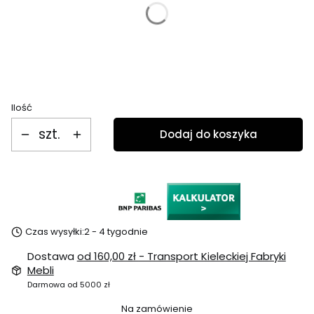
*
Wejście po stronie
Wybierz
Ilość
szt.
Dodaj do koszyka
Czas wysyłki:
2 - 4 tygodnie
Dostawa
od 160,00 zł
- Transport Kieleckiej Fabryki
Mebli
Darmowa od 5000 zł
Na zamówienie