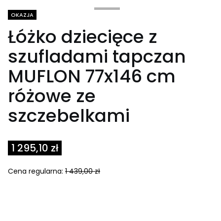
Tagi produktu
OKAZJA
Łóżko dziecięce z
szufladami tapczan
MUFLON 77x146 cm
różowe ze
szczebelkami
1 295,10 zł
Cena regularna:
1 439,00 zł
Select product variant:
Poszczególne warianty mogą różnić się ceną