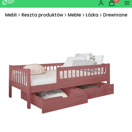
Produkty w
Zaloguj się
Koszyk
Me
ka Mebli
Reszta produktów
Meble
Łóżka
Drewniane