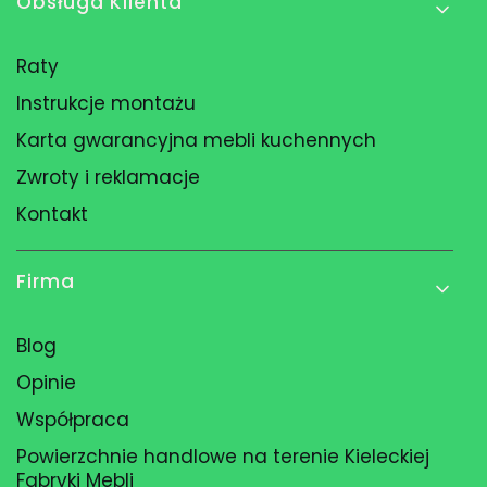
Linki w stopce
Obsługa Klienta
Raty
Instrukcje montażu
Karta gwarancyjna mebli kuchennych
Zwroty i reklamacje
Kontakt
Firma
Blog
Opinie
Współpraca
Powierzchnie handlowe na terenie Kieleckiej
Fabryki Mebli