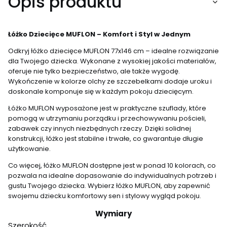
Opis produktu
Łóżko Dziecięce MUFLON – Komfort i Styl w Jednym
Odkryj łóżko dziecięce MUFLON 77x146 cm – idealne rozwiązanie
dla Twojego dziecka. Wykonane z wysokiej jakości materiałów,
oferuje nie tylko bezpieczeństwo, ale także wygodę.
Wykończenie w kolorze olchy ze szczebelkami dodaje uroku i
doskonale komponuje się w każdym pokoju dziecięcym.
Łóżko MUFLON wyposażone jest w praktyczne szuflady, które
pomogą w utrzymaniu porządku i przechowywaniu pościeli,
zabawek czy innych niezbędnych rzeczy. Dzięki solidnej
konstrukcji, łóżko jest stabilne i trwałe, co gwarantuje długie
użytkowanie.
Co więcej, łóżko MUFLON dostępne jest w ponad 10 kolorach, co
pozwala na idealne dopasowanie do indywidualnych potrzeb i
gustu Twojego dziecka. Wybierz łóżko MUFLON, aby zapewnić
swojemu dziecku komfortowy sen i stylowy wygląd pokoju.
Wymiary
Szerokość