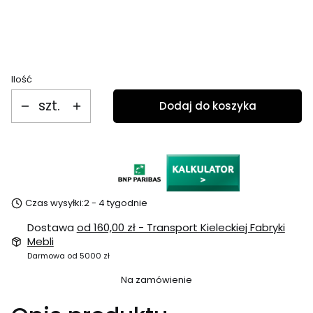
Wejście po stronie
Wybierz
Ilość
szt.
Dodaj do koszyka
Czas wysyłki:
2 - 4 tygodnie
Dostawa
od 160,00 zł
- Transport Kieleckiej Fabryki
Mebli
Darmowa od 5000 zł
Na zamówienie