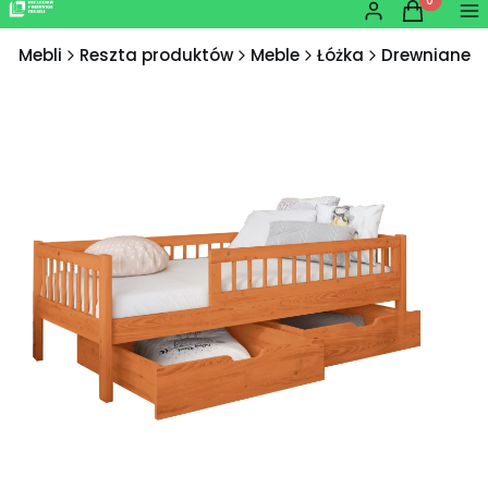
Produkty w
Zaloguj się
Koszyk
Me
ka Mebli
Reszta produktów
Meble
Łóżka
Drewniane