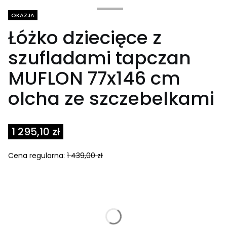
Tagi produktu
OKAZJA
Łóżko dziecięce z
szufladami tapczan
MUFLON 77x146 cm
olcha ze szczebelkami
1 295,10 zł
Cena regularna:
1 439,00 zł
Select product variant:
Poszczególne warianty mogą różnić się ceną
*