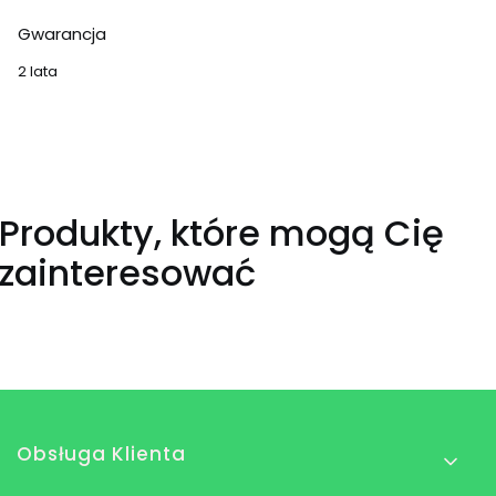
Gwarancja
2 lata
Produkty, które mogą Cię
zainteresować
Linki w stopce
Obsługa Klienta