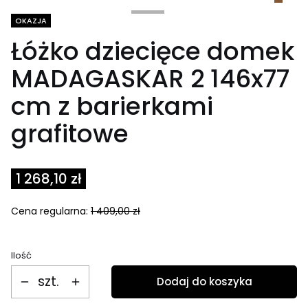
Tagi produktu
OKAZJA
Łóżko dziecięce domek
MADAGASKAR 2 146x77
cm z barierkami
grafitowe
1 268,10 zł
Cena regularna:
1 409,00 zł
Ilość
szt.
Dodaj do koszyka