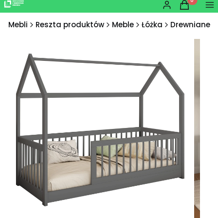
Produkty w
Zaloguj się
Koszyk
Me
ka Mebli
Reszta produktów
Meble
Łóżka
Drewniane