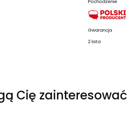
Pochodzenie
Gwarancja
2 lata
gą Cię zainteresować