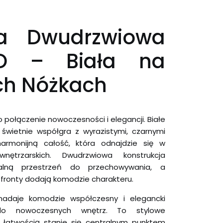
a Dwudrzwiowa
O – Biała na
ch Nóżkach
 połączenie nowoczesności i elegancji. Białe
świetnie współgra z wyrazistymi, czarnymi
armonijną całość, która odnajdzie się w
nętrzarskich. Dwudrzwiowa konstrukcja
nalną przestrzeń do przechowywania, a
 fronty dodają komodzie charakteru.
adaje komodzie współczesny i elegancki
 do nowoczesnych wnętrz. To stylowe
z łatwością stanie się centralnym punktem