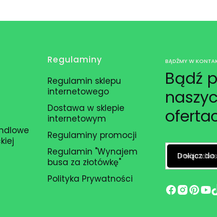
Regulaminy
BĄDŹMY W KONTAK
Bądź p
Regulamin sklepu
internetowego
naszyc
Dostawa w sklepie
oferta
internetowym
andlowe
Regulaminy promocji
kiej
Regulamin "Wynajem
Twój adres
Dołącz do
busa za złotówkę"
Polityka Prywatności