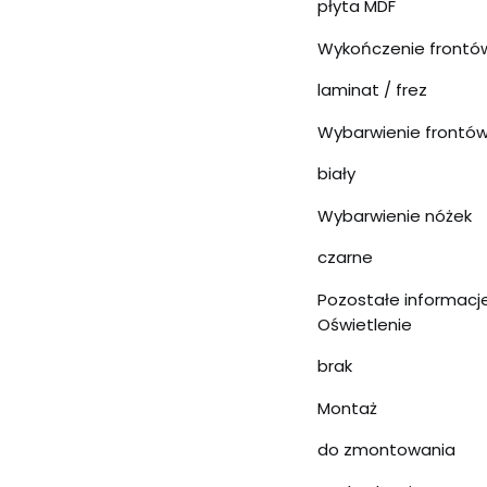
płyta MDF
Wykończenie frontó
laminat / frez
Wybarwienie frontó
biały
Wybarwienie nóżek
czarne
Pozostałe informacj
Oświetlenie
brak
Montaż
do zmontowania