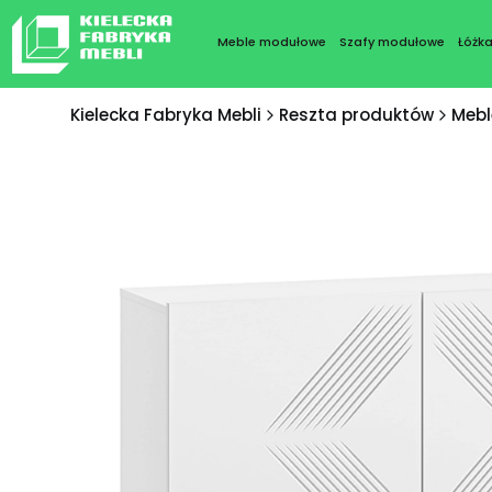
Meble modułowe
Szafy modułowe
Łóżk
Kielecka Fabryka Mebli
Reszta produktów
Mebl