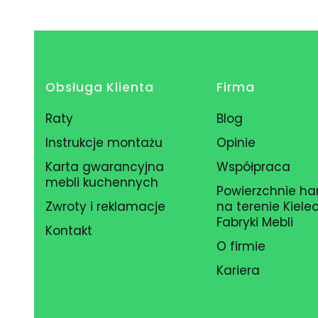
Linki w stopce
Obsługa Klienta
Firma
Raty
Blog
Instrukcje montażu
Opinie
Karta gwarancyjna
Współpraca
mebli kuchennych
Powierzchnie h
Zwroty i reklamacje
na terenie Kielec
Fabryki Mebli
Kontakt
O firmie
Kariera