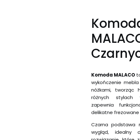
Komod
MALAC
Czarny
Komoda MALACO
to
wykończenie mebla 
nóżkami, tworząc h
różnych stylach w
zapewnia funkcjo
delikatne frezowane
Czarna podstawa n
wygląd, idealny
rozwiązanie, które 