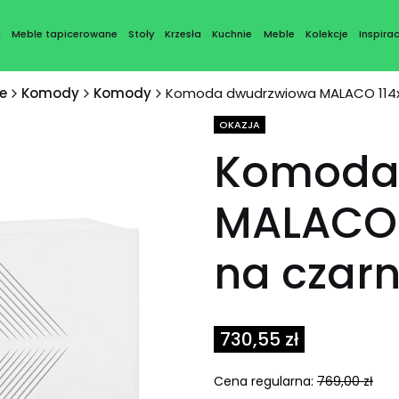
a
Meble tapicerowane
Stoły
Krzesła
Kuchnie
Meble
Kolekcje
Inspirac
e
Komody
Komody
Komoda dwudrzwiowa MALACO 114x7
Tagi produktu
OKAZJA
Komoda
MALACO 
na czar
730,55 zł
Cena regularna:
769,00 zł