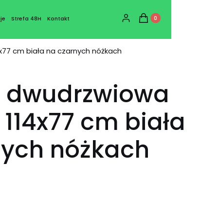
Produkty w koszyku: 0
Zaloguj się
Koszyk
je
Strefa 48H
Kontakt
7 cm biała na czarnych nóżkach
 dwudrzwiowa
114x77 cm biała
nych nóżkach