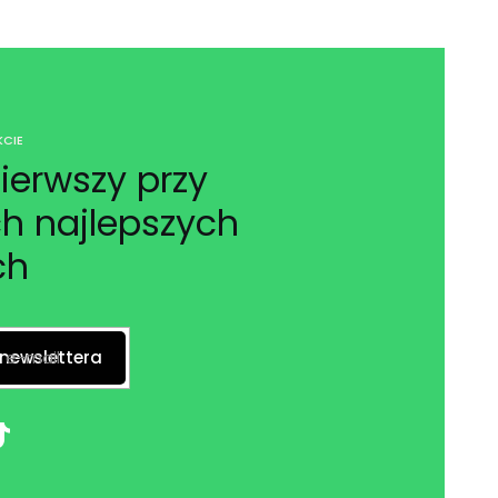
CIE
ierwszy przy
h najlepszych
ch
 e-mail
 newslettera