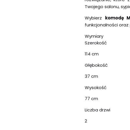
Twojego salonu, sypia
Wybierz
komodę 
funkcjonalności ora
Wymiary
Szerokość
114 cm
Głębokość
37 cm
Wysokość
77 cm
Liczba drzwi
2