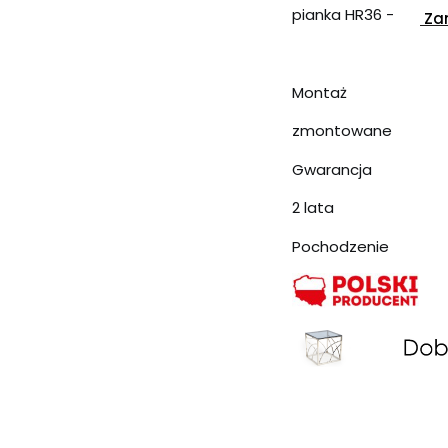
pianka HR36 -
Zam
Montaż
zmontowane
Gwarancja
2 lata
Pochodzenie