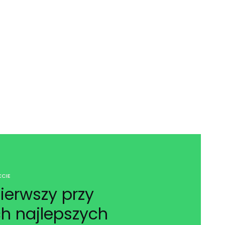
CIE
ierwszy przy
h najlepszych