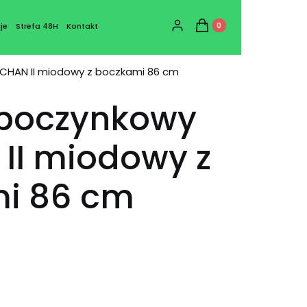
Produkty w koszyku: 0
Zaloguj się
Koszyk
je
Strefa 48H
Kontakt
CHAN II miodowy z boczkami 86 cm
ypoczynkowy
II miodowy z
i 86 cm