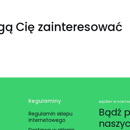
gą Cię zainteresować
Regulaminy
BĄDŹMY W KONTAK
Bądź p
Regulamin sklepu
internetowego
naszyc
Dostawa w sklepie