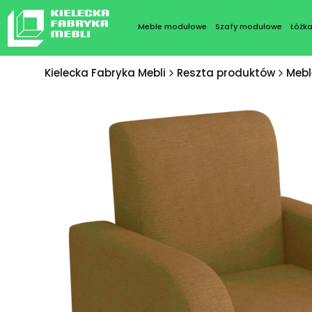
Meble modułowe
Szafy modułowe
Łóżk
Kielecka Fabryka Mebli
Reszta produktów
Mebl