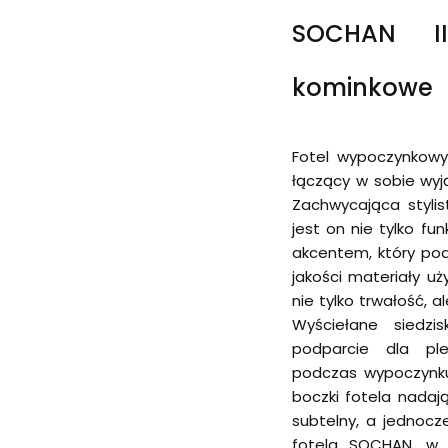
SOCHAN I
kominkowe
Fotel wypoczynkowy
łączący w sobie wyj
Zachwycająca stylis
jest on nie tylko f
akcentem, który pod
jakości materiały u
nie tylko trwałość, 
Wyściełane siedzi
podparcie dla pl
podczas wypoczynku 
boczki fotela nadaj
subtelny, a jednocze
fotela SOCHAN, w o