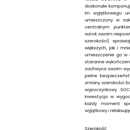
doskonale komponuje
im wyjątkowego uro
umieszczony w salo
centralnym punkte
wzrok swoim niepow
szerokości) sprawi
większych, jak i mn
umieszczenie go w d
staranne wykończenie
zachwyca swoim wyg
pełne bezpieczeńst
zmiany szerokości bo
wypoczynkowy SOC
inwestycja w wygod
każdy moment spę
wyjątkowy i relaksują
Szerokość