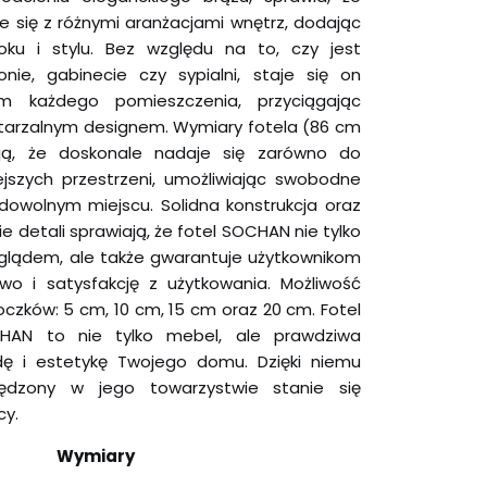
 się z różnymi aranżacjami wnętrz, dodając
ku i stylu. Bez względu na to, czy jest
nie, gabinecie czy sypialni, staje się on
m każdego pomieszczenia, przyciągając
tarzalnym designem. Wymiary fotela (86 cm
ają, że doskonale nadaje się zarówno do
iejszych przestrzeni, umożliwiając swobodne
owolnym miejscu. Solidna konstrukcja oraz
 detali sprawiają, że fotel SOCHAN nie tylko
lądem, ale także gwarantuje użytkownikom
wo i satysfakcję z użytkowania. Możliwość
czków: 5 cm, 10 cm, 15 cm oraz 20 cm. Fotel
HAN to nie tylko mebel, ale prawdziwa
ę i estetykę Twojego domu. Dzięki niemu
dzony w jego towarzystwie stanie się
cy.
Wymiary