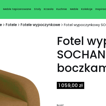
a
Meble tapicerowane
Stoły
Krzesła
Kuchnie
Meble
Kolekcje
Inspirac
e
Fotele
Fotele wypoczynkowe
Fotel wypoczynkowy SO
Fotel w
SOCHAN 
boczkam
Cena
1 059,00 zł
Ilość