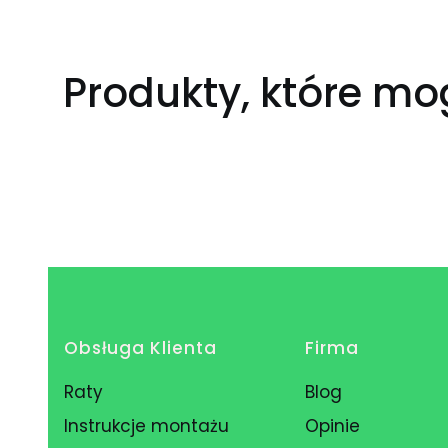
Produkty, które mo
Linki w stopce
Obsługa Klienta
Firma
Raty
Blog
Instrukcje montażu
Opinie