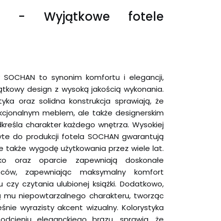
I - Wyjątkowe fotele
 SOCHAN to synonim komfortu i elegancji,
ątkowy design z wysoką jakością wykonania.
tyka oraz solidna konstrukcja sprawiają, że
unkcjonalnym meblem, ale także designerskim
kreśla charakter każdego wnętrza. Wysokiej
żyte do produkcji fotela SOCHAN gwarantują
ale także wygodę użytkowania przez wiele lat.
sko oraz oparcie zapewniają doskonałe
eców, zapewniając maksymalny komfort
czy czytania ulubionej książki. Dodatkowo,
ą mu niepowtarzalnego charakteru, tworząc
śnie wyrazisty akcent wizualny. Kolorystyka
dcieniu eleganckiego brązu, sprawia, że