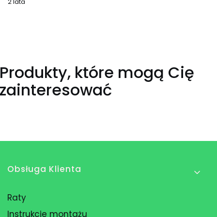
2 lata
Produkty, które mogą Cię
zainteresować
Linki w stopce
Obsługa Klienta
Raty
Instrukcje montażu