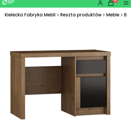
Produkty w
Zaloguj się
Koszyk
Me
Kielecka Fabryka Mebli
Reszta produktów
Meble
Biu