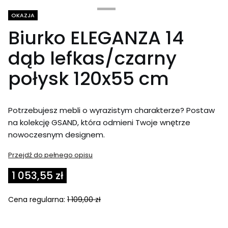
Tagi produktu
OKAZJA
Biurko ELEGANZA 14
dąb lefkas/czarny
połysk 120x55 cm
Potrzebujesz mebli o wyrazistym charakterze? Postaw
na kolekcję GSAND, która odmieni Twoje wnętrze
nowoczesnym designem.
Przejdź do pełnego opisu
1 053,55 zł
Cena regularna:
1 109,00 zł