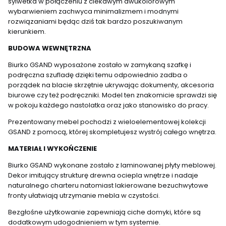
sylwetka w połączeniu z ciekawym dwukolorowym
wybarwieniem zachwyca minimalizmem i modnymi
rozwiązaniami będąc dziś tak bardzo poszukiwanym
kierunkiem.
BUDOWA WEWNĘTRZNA
Biurko GSAND wyposażone zostało w zamykaną szafkę i
podręczna szufladę dzięki temu odpowiednio zadba o
porządek na blacie skrzętnie ukrywając dokumenty, akcesoria
biurowe czy też podręczniki. Model ten znakomicie sprawdzi się
w pokoju każdego nastolatka oraz jako stanowisko do pracy.
Prezentowany mebel pochodzi z wieloelementowej kolekcji
GSAND z pomocą, której skompletujesz wystrój całego wnętrza.
MATERIAŁ I WYKOŃCZENIE
Biurko GSAND wykonane zostało z laminowanej płyty meblowej.
Dekor imitujący strukturę drewna ociepla wnętrze i nadaje
naturalnego charteru natomiast lakierowane bezuchwytowe
fronty ułatwiają utrzymanie mebla w czystości.
Bezgłośne użytkowanie zapewniają ciche domyki, które są
dodatkowym udogodnieniem w tym systemie.