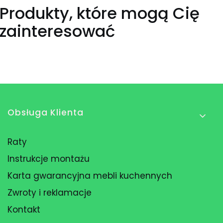
Produkty, które mogą Cię
zainteresować
Linki w stopce
Obsługa Klienta
Raty
Instrukcje montażu
Karta gwarancyjna mebli kuchennych
Zwroty i reklamacje
Kontakt