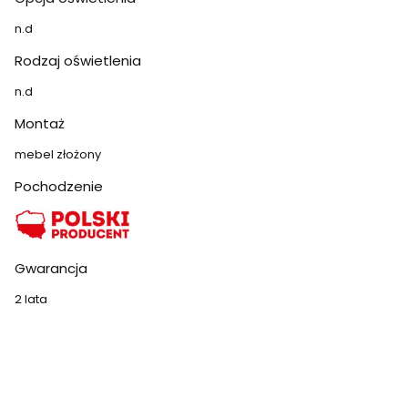
n.d
Rodzaj oświetlenia
n.d
Montaż
mebel złożony
Pochodzenie
Gwarancja
2 lata