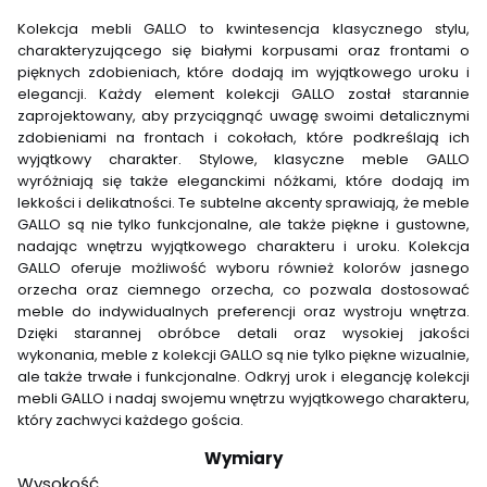
Kolekcja mebli GALLO to kwintesencja klasycznego stylu,
charakteryzującego się białymi korpusami oraz frontami o
pięknych zdobieniach, które dodają im wyjątkowego uroku i
elegancji. Każdy element kolekcji GALLO został starannie
zaprojektowany, aby przyciągnąć uwagę swoimi detalicznymi
zdobieniami na frontach i cokołach, które podkreślają ich
wyjątkowy charakter. Stylowe, klasyczne meble GALLO
wyróżniają się także eleganckimi nóżkami, które dodają im
lekkości i delikatności. Te subtelne akcenty sprawiają, że meble
GALLO są nie tylko funkcjonalne, ale także piękne i gustowne,
nadając wnętrzu wyjątkowego charakteru i uroku. Kolekcja
GALLO oferuje możliwość wyboru również kolorów jasnego
orzecha oraz ciemnego orzecha, co pozwala dostosować
meble do indywidualnych preferencji oraz wystroju wnętrza.
Dzięki starannej obróbce detali oraz wysokiej jakości
wykonania, meble z kolekcji GALLO są nie tylko piękne wizualnie,
ale także trwałe i funkcjonalne. Odkryj urok i elegancję kolekcji
mebli GALLO i nadaj swojemu wnętrzu wyjątkowego charakteru,
który zachwyci każdego gościa.
Wymiary
Wysokość