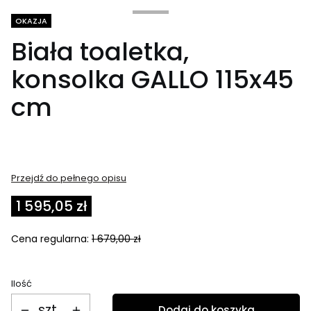
Tagi produktu
OKAZJA
Biała toaletka,
konsolka GALLO 115x45
cm
Przejdź do pełnego opisu
1 595,05 zł
Cena regularna:
1 679,00 zł
Ilość
szt.
Dodaj do koszyka