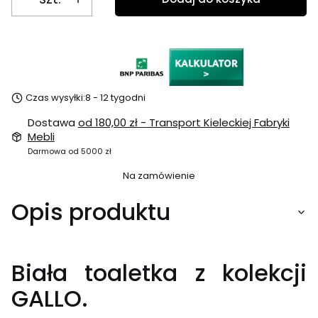
Czas wysyłki:
8 - 12 tygodni
Dostawa
od 180,00 zł
- Transport Kieleckiej Fabryki
Mebli
Darmowa od 5000 zł
Na zamówienie
Opis produktu
Biała toaletka z kolekcji
GALLO.