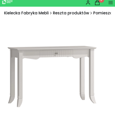
Produkty w
Zaloguj się
Koszyk
Me
Kielecka Fabryka Mebli
Reszta produktów
Pomieszcz