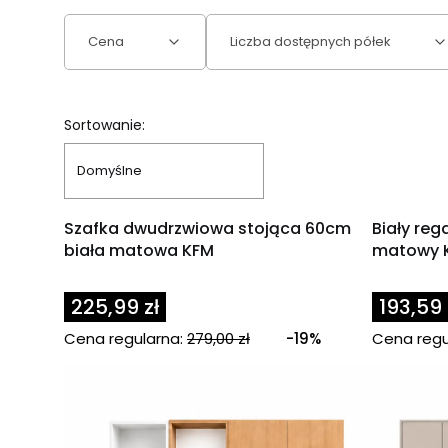
Cena
Liczba dostępnych półek
Koniec filtrów
Lista produktów
Sortowanie:
Domyślne
OKAZJA
OKAZJA
Szafka dwudrzwiowa stojąca 60cm
Biały reg
biała matowa KFM
matowy 
225,99 zł
193,59 
Cena regularna:
279,00 zł
-19%
Cena regu