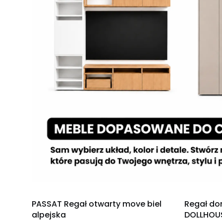
OKAZJA
OKAZJA
PASSAT Regał otwarty move biel
Regał do
alpejska
DOLLHOUSE