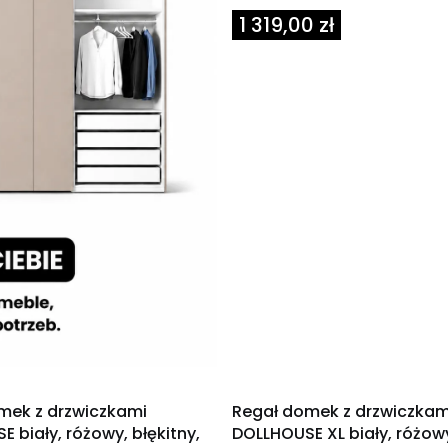
Cena
1 319,00 zł
OKAZJA
mek z drzwiczkami
Regał domek z drzwiczkam
 biały, różowy, błękitny,
DOLLHOUSE XL biały, różow