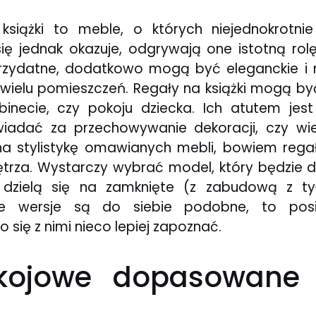
 książki to meble, o których niejednokrot
się jednak okazuje, odgrywają one istotną ro
przydatne, dodatkowo mogą być eleganckie i
ielu pomieszczeń. Regały na książki mogą być
inecie, czy pokoju dziecka. Ich atutem jes
adać za przechowywanie dekoracji, czy wie
a stylistykę omawianych mebli, bowiem rega
trza. Wystarczy wybrać model, który będzie d
 dzielą się na zamknięte (z zabudową z tył
e wersje są do siebie podobne, to pos
 się z nimi nieco lepiej zapoznać.
kojowe dopasowane