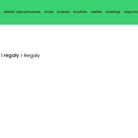
a
Meble tapicerowane
Stoły
Krzesła
Kuchnie
Meble
Kolekcje
Inspirac
 i regały
Regały