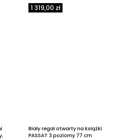
Cena
1 319,00 zł
OKAZJA
i
Biały regał otwarty na książki
y,
PASSAT 3 poziomy 77 cm