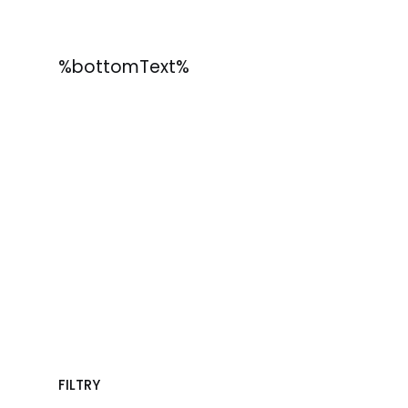
%bottomText%
FILTRY