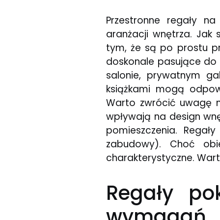
Przestronne regały na
aranżacji wnętrza. Jak 
tym, że są po prostu 
doskonale pasujące do w
salonie, prywatnym gab
książkami mogą odpowi
Warto zwrócić uwagę n
wpływają na design wnę
pomieszczenia. Regały
zabudowy). Choć obi
charakterystyczne. Warto
Regały po
wymagań