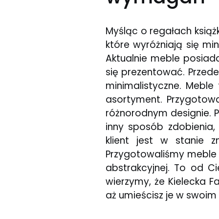
Myśląc o regałach książ
które wyróżniają się mi
Aktualnie meble posiad
się prezentować. Przed
minimalistyczne. Mebl
asortyment. Przygotowa
różnorodnym designie. P
inny sposób zdobienia,
klient jest w stanie 
Przygotowaliśmy meble o
abstrakcyjnej. To od C
wierzymy, że Kielecka F
aż umieścisz je w swoim