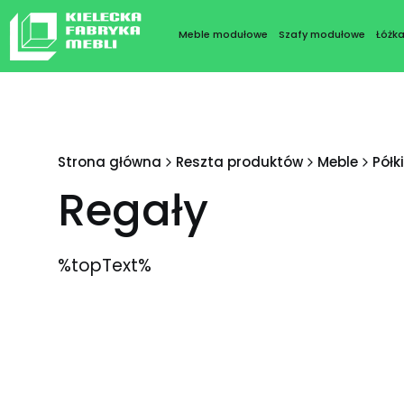
Meble modułowe
Szafy modułowe
Łóżk
Strona główna
Reszta produktów
Meble
Półki
Regały
%topText%