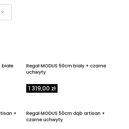
 białe
Regał MODUS 50cm biały + czarne
uchwyty
Cena
1 319,00 zł
tisan +
Regał MODUS 50cm dąb artisan +
czarne uchwyty