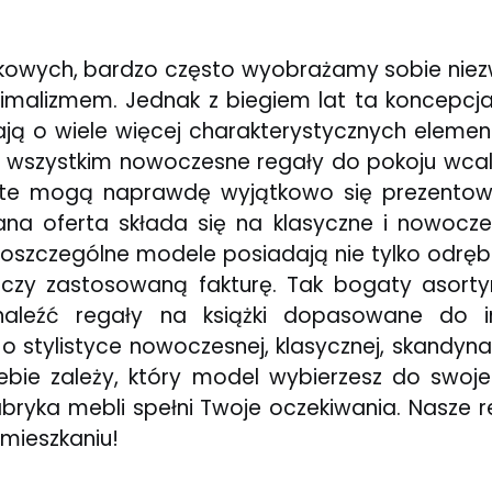
kowych, bardzo często wyobrażamy sobie niezw
nimalizmem. Jednak z biegiem lat ta koncepcja 
ają o wiele więcej charakterystycznych eleme
e wszystkim nowoczesne regały do pokoju wcal
e te mogą naprawdę wyjątkowo się prezento
na oferta składa się na klasyczne i nowocz
oszczególne modele posiadają nie tylko odrębn
 czy zastosowaną fakturę. Tak bogaty asort
znaleźć regały na książki dopasowane do i
 stylistyce nowoczesnej, klasycznej, skandynaw
iebie zależy, który model wybierzesz do swoj
abryka mebli spełni Twoje oczekiwania. Nasze 
 mieszkaniu!