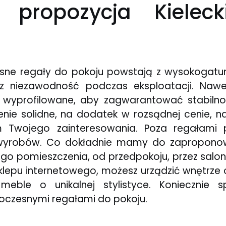
 propozycja Kielecki
sne regały do pokoju powstają z wysokogat
z niezawodność podczas eksploatacji. Nawe
ie wyprofilowane, aby zagwarantować stabilnoś
ie solidne, na dodatek w rozsądnej cenie, n
um Twojego zainteresowania. Poza regałami
 wyrobów. Co dokładnie mamy do zaproponow
go pomieszczenia, od przedpokoju, przez salon, 
klepu internetowego, możesz urządzić wnętrze 
meble o unikalnej stylistyce. Konieczni
czesnymi regałami do pokoju.