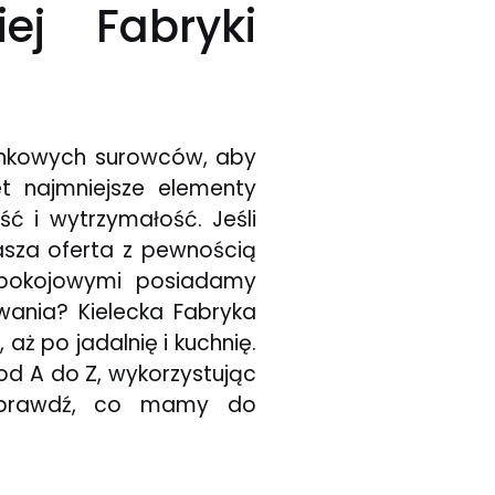
ej Fabryki
unkowych surowców, aby
t najmniejsze elementy
ć i wytrzymałość. Jeśli
asza oferta z pewnością
 pokojowymi posiadamy
ania? Kielecka Fabryka
aż po jadalnię i kuchnię.
od A do Z, wykorzystując
e sprawdź, co mamy do