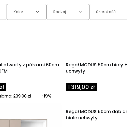
Kolor
Rodzaj
Szerokość
ał otwarty z półkami 60cm
Regał MODUS 50cm biały +
KFM
uchwyty
Cena
zł
1 319,00 zł
larna:
239,00 zł
-19%
Regał MODUS 50cm dąb ar
białe uchwyty