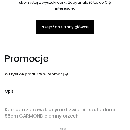
skorzystaj z wyszukiwarki, żeby znaleźć to, co Cię
interesuje.
Przejdź do Strony głównej
Promocje
Wszystkie produkty w promocji
Opis
OKAZJA
Komoda z przeszklonymi drzwiami i szufladami
96cm GARMOND ciemny orzech
GS