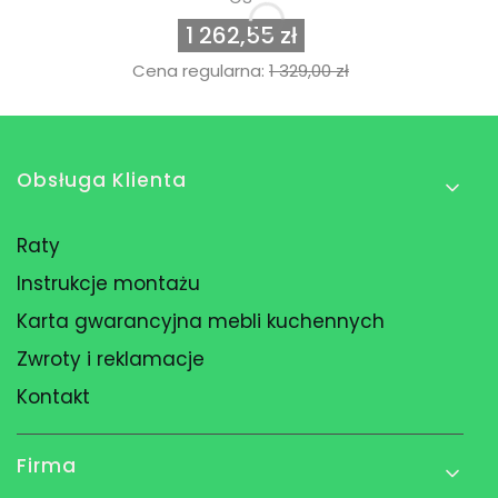
1 262,55 zł
Cena regularna:
1 329,00 zł
Linki w stopce
Obsługa Klienta
Raty
Instrukcje montażu
Karta gwarancyjna mebli kuchennych
Zwroty i reklamacje
Kontakt
Firma