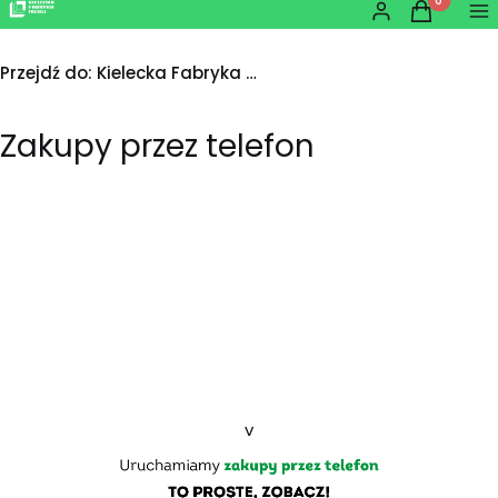
Produkty w
Zaloguj się
Koszyk
Me
Przejdź do:
Kielecka Fabryka Mebli
Zakupy przez telefon
v