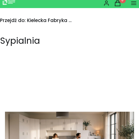
Produkty w
Zaloguj się
Koszyk
Me
Przejdź do:
Kielecka Fabryka Mebli
Sypialnia