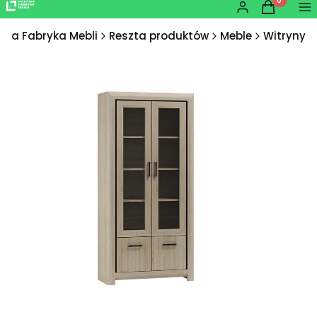
Produkty w
Zaloguj się
Koszyk
Me
ecka Fabryka Mebli
Reszta produktów
Meble
Witryny