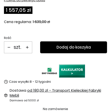
Przejdź do pełnego opisu
1 557,05 zł
Cena regularna:
1 639,00 zł
Ilość
szt.
Dodaj do koszyka
Czas wysyłki:
8 - 12 tygodni
Dostawa
od 180,00 zł
- Transport Kieleckiej Fabryki
Mebli
Darmowa od 5000 zł
Na zamówienie