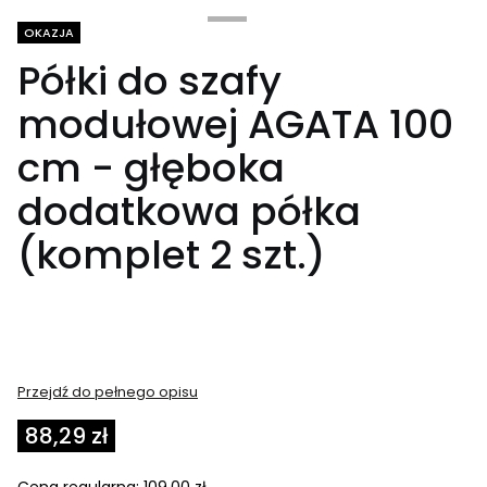
Tagi produktu
OKAZJA
Półki do szafy
modułowej AGATA 100
cm - głęboka
dodatkowa półka
(komplet 2 szt.)
Przejdź do pełnego opisu
88,29 zł
Cena regularna:
109,00 zł