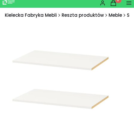
Produkty w
Zaloguj się
Koszyk
Me
Kielecka Fabryka Mebli
Reszta produktów
Meble
Sz