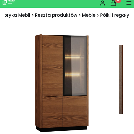
Produkty w
Zaloguj się
Koszyk
Me
Fabryka Mebli
Reszta produktów
Meble
Półki i regały