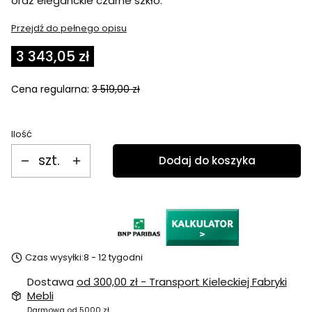
oraz eleganckie czarne szkło.
Przejdź do pełnego opisu
3 343,05 zł
Cena regularna:
3 519,00 zł
Ilość
szt.
Dodaj do koszyka
Czas wysyłki:
8 - 12 tygodni
Dostawa
od 300,00 zł
- Transport Kieleckiej Fabryki
Mebli
Darmowa od 5000 zł