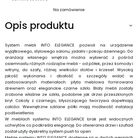
Na zamówienie
Opis produktu
System mebli INTO ELEGANCE pozwoli na urządzenie
wyjątkowego, stylowego salonu, jadalni i pokoju dziennego. Do
aranżacji własnego wnętrza można wybierać z pośród
osiemnastu różnych rodzajów mebli - od półek, przez komody i
witryny, do szafy, różnej wielkości stołów i krzeseł. Wysoką
jakość wykonania i dbałość o szczegóły widać w
zastosowanych materiałach: płyta meblowa fornirowana
drewnem oraz eleganckie czarne szkło. Blaty mebli zostały
zrobione właśnie ze szkła, podobnie jak drzwi przeszklonych
brył. Cokoły z czarnego, błyszczącego tworzywa dopełniają
całości. Wewnętrzne szklane półki mają możliwość instalacji
podświetlenia.
W meblach systemu INTO ELEGANCE brak jest widocznych
uchwytów co podkreśla elegancję. Do otwierania drzwi i szuflad
został użyty dyskretny system push to open.
Meble systemu INTO ELEGANCE dostępne są w dwóch wersjach