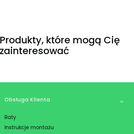
Produkty, które mogą Cię
zainteresować
Linki w stopce
Obsługa Klienta
Raty
Instrukcje montażu